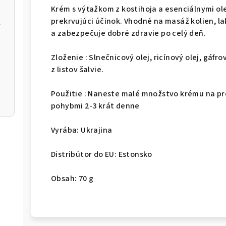
Krém s výťažkom z kostihoja a esenciálnymi ole
prekrvujúci účinok. Vhodné na masáž kolien, la
ia
a zabezpečuje dobré zdravie po celý deň.
Zloženie : Slnečnicový olej, ricínový olej, gáfro
z listov šalvie.
Použitie : Naneste malé množstvo krému na p
pohybmi 2-3 krát denne
Vyrába: Ukrajina
Distribútor do EU: Estonsko
Obsah: 70 g