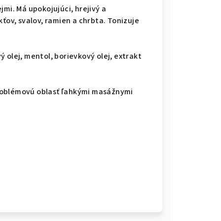
jmi. Má upokojujúci, hrejivý a
kťov, svalov, ramien a chrbta. Tonizuje
vý olej, mentol, borievkový olej, extrakt
roblémovú oblasť ľahkými masážnymi