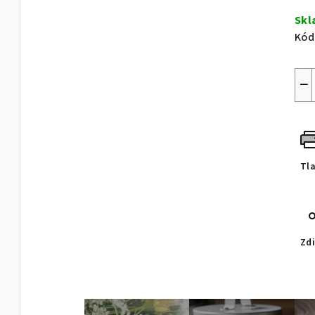
cen
Sk
Kód
−
Tl
Zdi