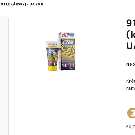
OJ LEKÁRSKY) - UA 70 G
9
(
U
Pri
Neo
hod
pro
Kré
je
ram
0,0
z
€
5
hvie
€6,
Jed