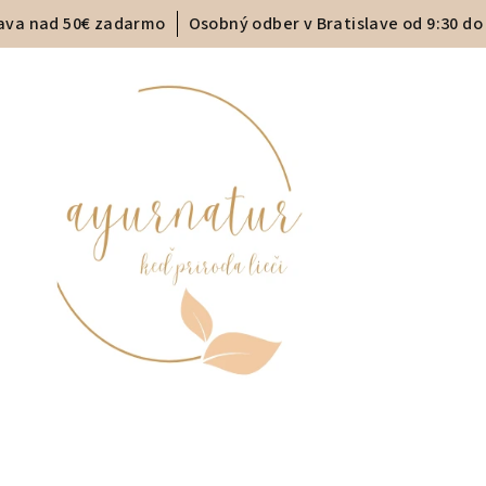
ava nad 50€ zadarmo
Osobný odber v Bratislave od 9:30 do