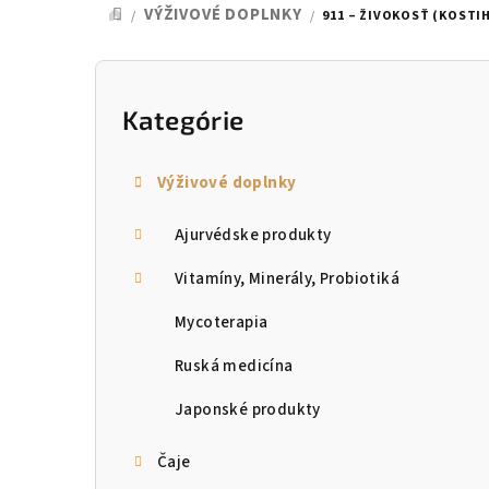
VÝŽIVOVÉ DOPLNKY
/
/
911 – ŽIVOKOSŤ (KOSTIH
DOMOV
B
o
Kategórie
Preskočiť
kategórie
č
Výživové doplnky
n
Ajurvédske produkty
ý
p
Vitamíny, Minerály, Probiotiká
a
Mycoterapia
n
Ruská medicína
e
Japonské produkty
l
Čaje