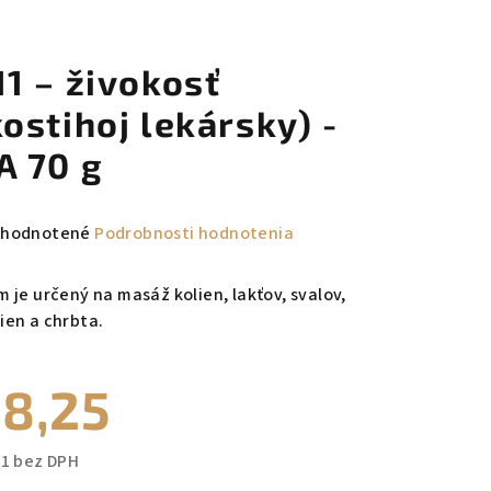
11 – živokosť
kostihoj lekársky) -
A 70 g
emerné
hodnotené
Podrobnosti hodnotenia
notenie
duktu
m je určený na masáž kolien, lakťov, svalov,
ien a chrbta.
8,25
zdičiek.
71 bez DPH
notková