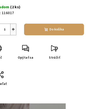
a:
ladom
(2 ks)
:
116017
+
Do košíka
ač
Opýtať sa
Strážiť
eľať