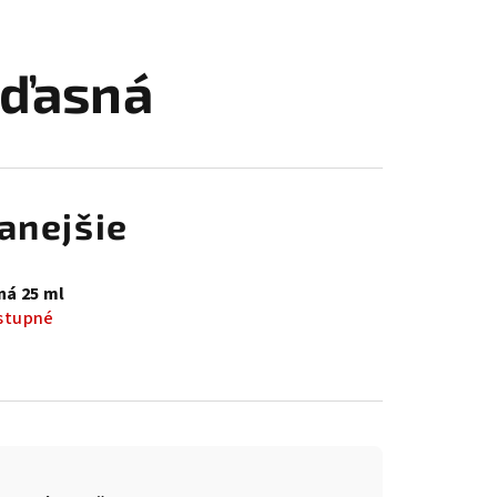
 ďasná
anejšie
ná 25 ml
stupné