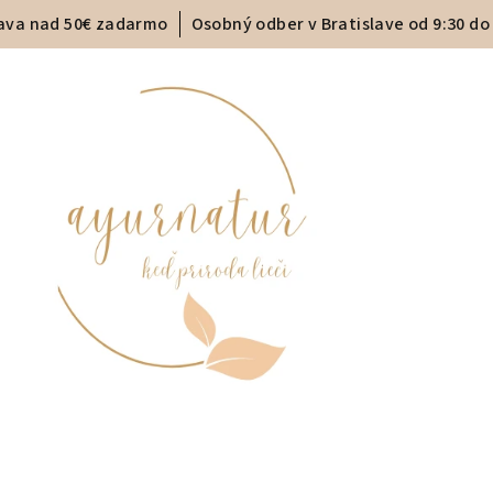
ava nad 50€ zadarmo
Osobný odber v Bratislave od 9:30 do