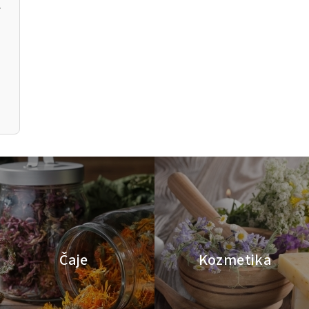
ia
Čaje
Kozmetika