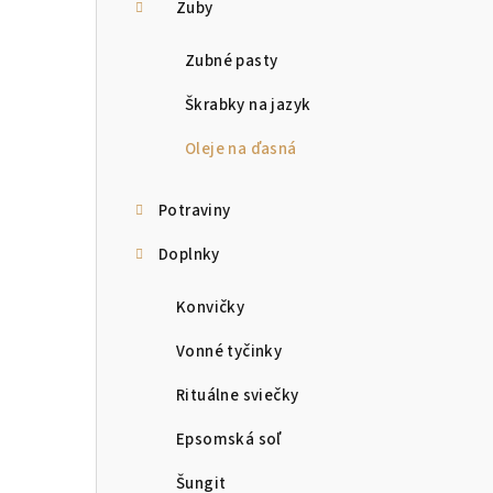
Zuby
Zubné pasty
Škrabky na jazyk
Oleje na ďasná
Potraviny
Doplnky
Konvičky
Vonné tyčinky
Rituálne sviečky
Epsomská soľ
Šungit