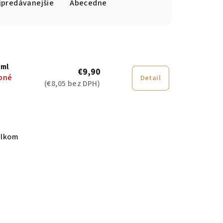
jpredávanejšie
Abecedne
 ml
€9,90
pné
Detail
(€8,05 bez DPH)
elkom