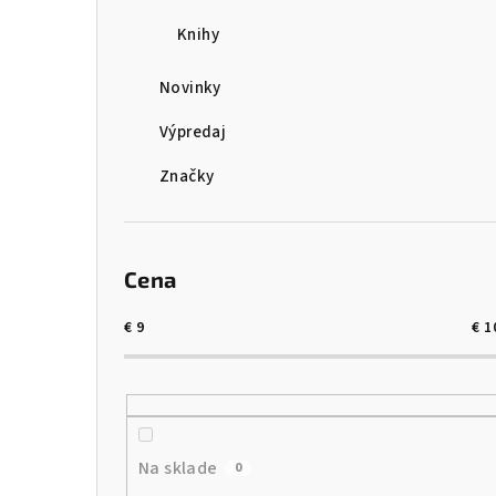
Knihy
Novinky
Výpredaj
Značky
Cena
€
9
€
1
Na sklade
0