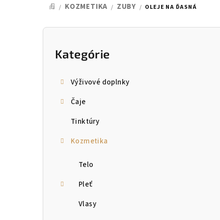
KOZMETIKA
ZUBY
/
/
/
OLEJE NA ĎASNÁ
DOMOV
B
o
Kategórie
Preskočiť
kategórie
č
Výživové doplnky
n
Čaje
ý
Tinktúry
p
Kozmetika
a
n
Telo
e
Pleť
l
Vlasy