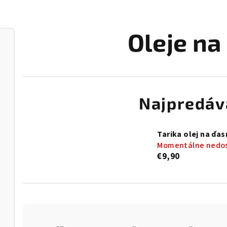
Oleje na
Najpredáv
Tarika olej na ďas
Momentálne nedo
€9,90
R