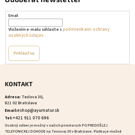
d
a
Email
c
i
podmienkami ochrany
Vložením e-mailu súhlasíte s
e
osobných údajov
p
r
v
Prihlásiť sa
k
y
Z
v
á
ý
KONTAKT
p
p
ä
i
Adresa:
Teslova 30,
s
t
821 02 Bratislava
u
i
eshop@ayurnatur.sk
Email:
e
+421 911 070 696
Tel:
Osobný odber je možný v našich priestoroch PO PREDOŠLEJ
TELEFONICKEJ DOHODE na Teslovej 30 v Bratislave. Platba je možná