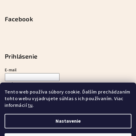
Facebook
Prihlásenie
E-mail
Heslo
Tento web používa súbory cookie. Ďalším prechádzaním
tohto webu vyjadrujete súhlas s ich používaním. Viac
Prihlásiť sa
informácií
.
tu
Nová registrácia
Zabudnuté heslo
Nastavenie
Copyright 2026
ayurnatur s.r.o.
. Všetky práva vyhradené.