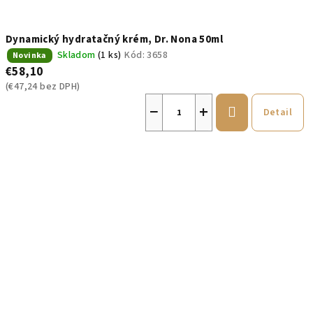
k
t
Dynamický hydratačný krém, Dr. Nona 50ml
o
Skladom
(1 ks)
Kód:
3658
Novinka
v
€58,10
(€47,24 bez DPH)
−
+
Detail