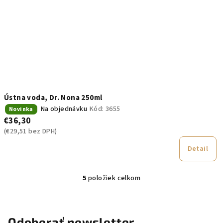
Ústna voda, Dr. Nona 250ml
Na objednávku
Kód:
3655
Novinka
€36,30
(€29,51 bez DPH)
Detail
5
položiek celkom
O
v
l
á
Odoberať newsletter