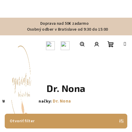
Prejsť
Doprava nad 50€ zadarmo
na
Osobný odber v Bratislave od 9:30 do 15:00
obsah
Nákupn
Hľadať
Prihlásenie
košík
Dr. Nona
Dr. Nona
Webová stránka značky:
Otvoriť filter