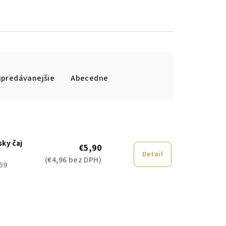
jpredávanejšie
Abecedne
sky čaj
€5,90
Detail
(€4,96 bez DPH)
59