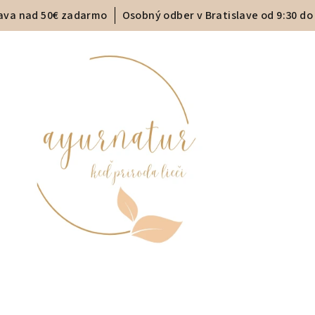
ava nad 50€ zadarmo
Osobný odber v Bratislave od 9:30 do