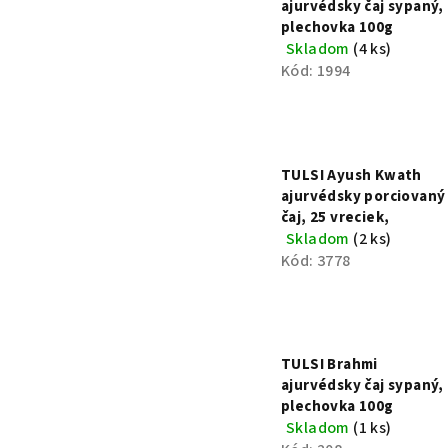
ajurvédsky čaj sypaný,
plechovka 100g
Skladom
(4 ks)
Kód:
1994
TULSI Ayush Kwath
ajurvédsky porciovaný
čaj, 25 vreciek,
Skladom
(2 ks)
Kód:
3778
TULSI Brahmi
ajurvédsky čaj sypaný,
plechovka 100g
Skladom
(1 ks)