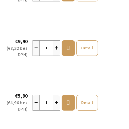
DPH)
€9,90
−
+
(€8,32 bez
Detail
DPH)
€5,90
−
+
(€4,96 bez
Detail
DPH)