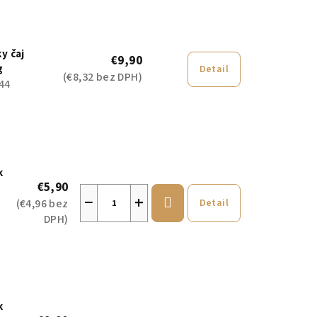
y čaj
€9,90
g
Detail
(€8,32 bez DPH)
44
k
€5,90
−
+
(€4,96 bez
Detail
DPH)
k