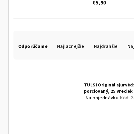
€5,90
R
Odporúčame
Najlacnejšie
Najdrahšie
Na
a
d
V
e
ý
n
TULSI Originál ajurvéd
p
porciovaný, 25 vreciek
i
Na objednávku
Kód:
2
i
e
s
p
p
r