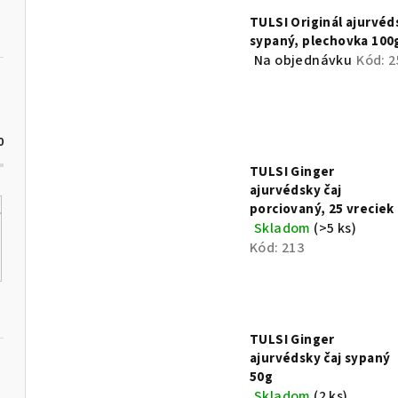
r
o
TULSI Originál ajurvéd
o
sypaný, plechovka 100
d
Na objednávku
Kód:
2
d
u
u
k
k
0
t
TULSI Ginger
t
o
ajurvédsky čaj
o
porciovaný, 25 vreciek
v
Skladom
(>5 ks)
v
Kód:
213
TULSI Ginger
ajurvédsky čaj sypaný
50g
Skladom
(2 ks)