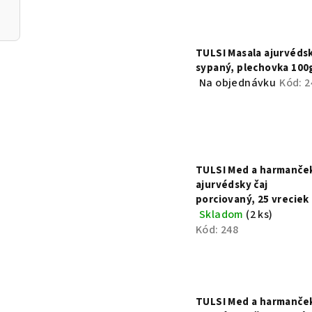
TULSI Masala ajurvédsk
sypaný, plechovka 100
Na objednávku
Kód:
2
TULSI Med a harmanče
ajurvédsky čaj
porciovaný, 25 vreciek
Skladom
(2 ks)
Kód:
248
TULSI Med a harmanče