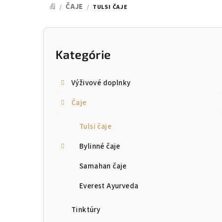
ČAJE
/
/
TULSI ČAJE
DOMOV
B
o
Kategórie
Preskočiť
kategórie
č
Výživové doplnky
n
Čaje
ý
p
Tulsi čaje
a
Bylinné čaje
n
Samahan čaje
e
Everest Ayurveda
l
Tinktúry