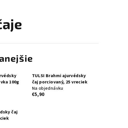
čaje
anejšie
urvédsky
TULSI Brahmi ajurvédsky
ovka 100g
čaj porciovaný, 25 vreciek
Na objednávku
€5,90
dsky čaj
eciek