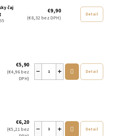
sky čaj
€9,90
g
Detail
(€8,32 bez DPH)
55
€5,90
−
+
(€4,96 bez
Detail
DPH)
€6,20
−
+
(€5,21 bez
Detail