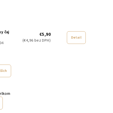
y čaj
€5,90
Detail
(€4,96 bez DPH)
04
lších
elkom