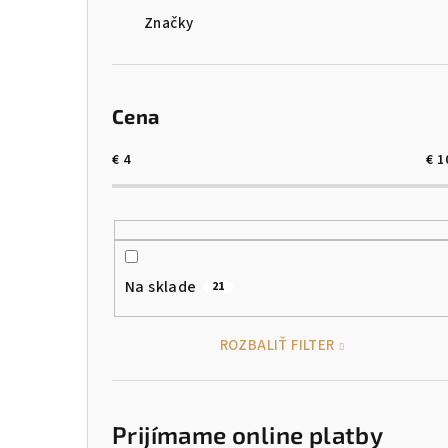
Značky
Cena
€
4
€
1
Na sklade
21
ROZBALIŤ FILTER
Prijímame online platby