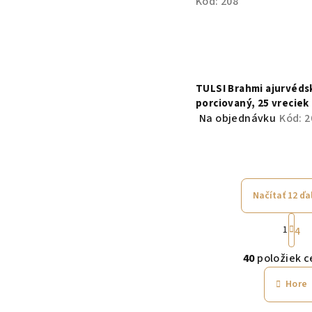
Kód:
208
TULSI Brahmi ajurvédsk
porciovaný, 25 vreciek
Na objednávku
Kód:
2
Načítať 12 ďa
S
1
4
t
O
r
40
položiek c
v
á
n
Hore
l
k
á