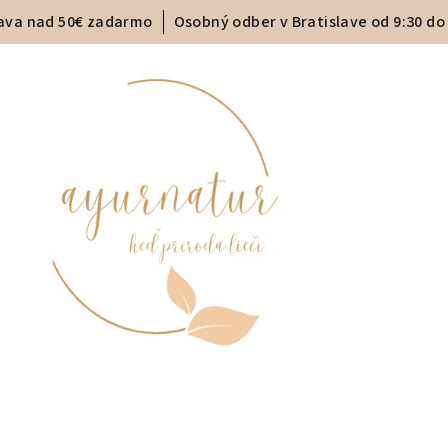
ava nad 50€ zadarmo
Osobný odber v Bratislave od 9:30 do