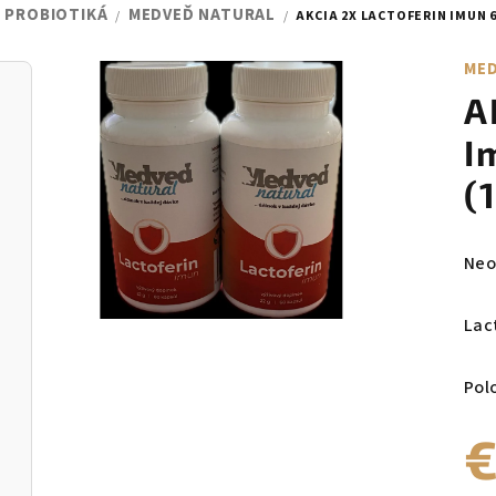
, PROBIOTIKÁ
MEDVEĎ NATURAL
/
/
AKCIA 2X LACTOFERIN IMUN 
MED
A
I
(
Pri
Neo
hod
pro
Lac
je
0,0
Pol
z
5
€
hvie