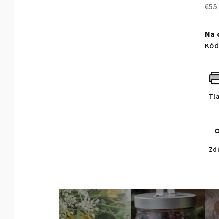
€55
Jed
cen
Na 
Kód
Tl
Zdi