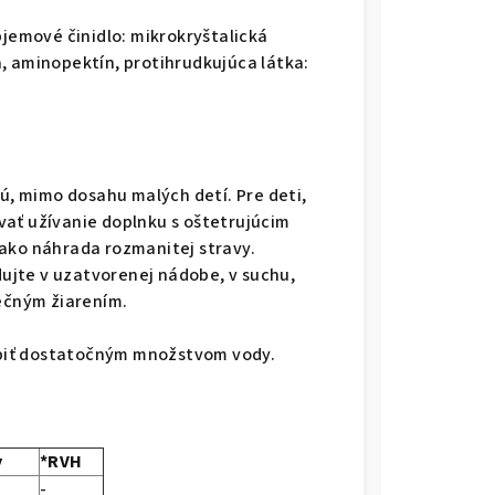
bjemové činidlo: mikrokryštalická
, aminopektín, protihrudkujúca látka:
, mimo dosahu malých detí. Pre deti,
vať užívanie doplnku s oštetrujúcim
ako náhrada rozmanitej stravy.
jte v uzatvorenej nádobe, v suchu,
nečným žiarením.
piť dostatočným množstvom vody.
y
*RVH
-