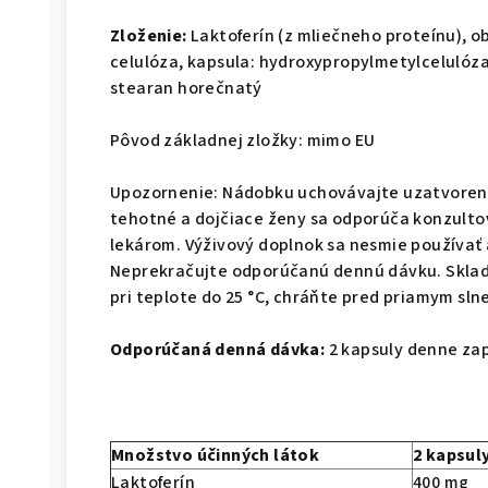
Zloženie:
Laktoferín (z mliečneho proteínu), o
celulóza, kapsula: hydroxypropylmetylcelulóza
stearan horečnatý
Pôvod základnej zložky: mimo EU
Upozornenie: Nádobku uchovávajte uzatvorenú
tehotné a dojčiace ženy sa odporúča konzulto
lekárom. Výživový doplnok sa nesmie používať 
Neprekračujte odporúčanú dennú dávku. Skladu
pri teplote do 25 °C, chráňte pred priamym sl
Odporúčaná denná dávka:
2 kapsuly denne za
Množstvo účinných látok
2 kapsul
Laktoferín
400 mg