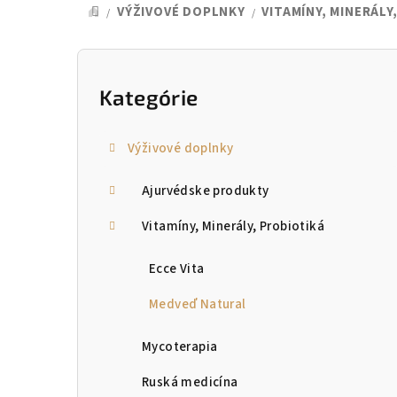
VÝŽIVOVÉ DOPLNKY
VITAMÍNY, MINERÁLY
/
/
DOMOV
B
o
Kategórie
Preskočiť
kategórie
č
Výživové doplnky
n
Ajurvédske produkty
ý
p
Vitamíny, Minerály, Probiotiká
a
Ecce Vita
n
Medveď Natural
e
Mycoterapia
l
Ruská medicína