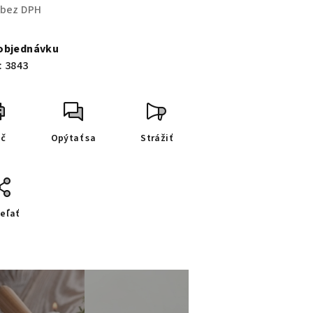
 bez DPH
notková
a:
objednávku
:
3843
ač
Opýtať sa
Strážiť
eľať