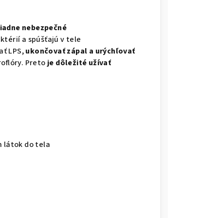
riadne nebezpečné
érií a spúšťajú v tele
ať LPS,
ukončovať zápal a urýchľovať
roflóry. Preto
je dôležité užívať
 látok do tela