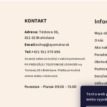
Z
á
KONTAKT
Info
p
ä
Adresa:
Teslova 30,
Moja o
821 02 Bratislava
t
O nás
Email:
eshop@ayurnatur.sk
Ako na
i
Tel:
+421 911 070 696
Porade
e
Osobný odber je možný v našich priestoroch
Obchod
PO PREDOŠLEJ TELEFONICKEJ DOHODE na
Podmie
Teslovej 30 v Bratislave. Platba je možná
Doručen
online alebo v hotovosti.
Veľkoo
Pondelok – Piatok 09:30 – 15:00
Všetko
Tento web 
Kontak
webu vyjadr