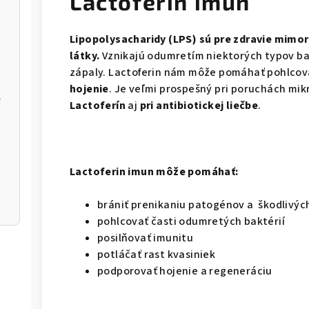
Lactoferin imun
Lipopolysacharidy (LPS) sú pre zdravie mimo
látky.
Vznikajú odumretím niektorých typov bakt
zápaly. Lactoferin nám môže pomáhať pohlcov
hojenie
. Je veľmi prospešný pri poruchách mik
ia
Lactoferín
aj
pri antibiotickej liečbe
.
Lactoferin imun môže pomáhať:
brániť prenikaniu patogénov a škodlivých
pohlcovať časti odumretých baktérií
posilňovať imunitu
potláčať rast kvasiniek
podporovať hojenie a regeneráciu