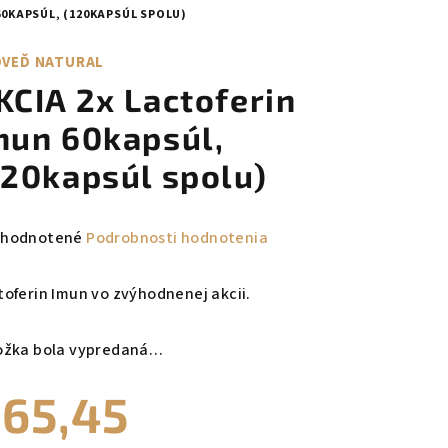
60KAPSÚL, (120KAPSÚL SPOLU)
VEĎ NATURAL
KCIA 2x Lactoferin
mun 60kapsúl,
120kapsúl spolu)
emerné
hodnotené
Podrobnosti hodnotenia
notenie
duktu
toferin Imun vo zvýhodnenej akcii.
ožka bola vypredaná…
65,45
zdičiek.