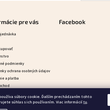
rmácie pre vás
Facebook
bjednávka
kupovať
nstvo
né podmienky
nky ochrana osobných údajov
ie a platba
bchod
 o nákupe
používa súbory cookie. Ďalším prechádzaním tohto
ty
ujete súhlas s ich používaním. Viac informácií
.
tu