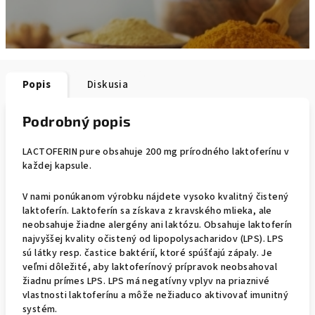
Popis
Diskusia
Podrobný popis
LACTOFERIN pure obsahuje 200 mg prírodného laktoferínu v
každej kapsule.
V nami ponúkanom výrobku nájdete vysoko kvalitný čistený
laktoferín. Laktoferín sa získava z kravského mlieka, ale
neobsahuje žiadne alergény ani laktózu. Obsahuje laktoferín
najvyššej kvality očistený od lipopolysacharidov (LPS). LPS
sú látky resp. častice baktérií, ktoré spúšťajú zápaly. Je
veľmi dôležité, aby laktoferínový prípravok neobsahoval
žiadnu prímes LPS. LPS má negatívny vplyv na priaznivé
vlastnosti laktoferínu a môže nežiaduco aktivovať imunitný
systém.