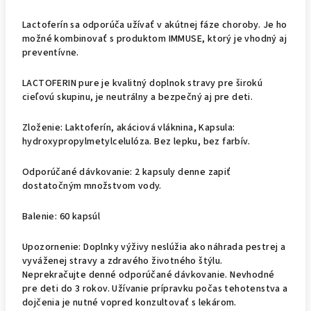
Lactoferín sa odporúča užívať v akútnej fáze choroby. Je ho
možné kombinovať s produktom IMMUSE, ktorý je vhodný aj
preventívne.
LACTOFERIN pure je kvalitný doplnok stravy pre širokú
cieľovú skupinu, je neutrálny a bezpečný aj pre deti.
Zloženie: Laktoferín, akáciová vláknina, Kapsula:
hydroxypropylmetylcelulóza. Bez lepku, bez farbív.
Odporúčané dávkovanie: 2 kapsuly denne zapiť
dostatočným množstvom vody.
Balenie: 60 kapsúl
Upozornenie: Doplnky výživy neslúžia ako náhrada pestrej a
vyváženej stravy a zdravého životného štýlu.
Neprekračujte denné odporúčané dávkovanie. Nevhodné
pre deti do 3 rokov. Užívanie prípravku počas tehotenstva a
dojčenia je nutné vopred konzultovať s lekárom.