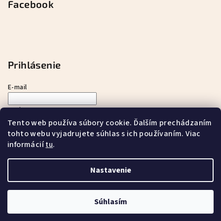
Facebook
Prihlásenie
E-mail
Heslo
Tento web používa súbory cookie. Ďalším prechádzaním
tohto webu vyjadrujete súhlas s ich používaním. Viac
Prihlásiť sa
informácií
.
tu
Nová registrácia
Zabudnuté heslo
Nastavenie
Copyright 2026
ayurnatur s.r.o.
. Všetky práva vyhradené.
Súhlasím
Vytvoril Shoptet