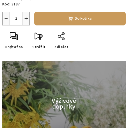
Kód:
3187
−
+
Do košíka
Opýtať sa
Strážiť
Zdieľať
Výživové
doplnky