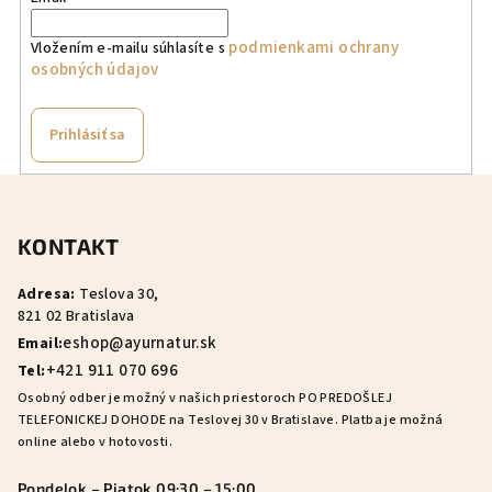
podmienkami ochrany
Vložením e-mailu súhlasíte s
osobných údajov
Prihlásiť sa
Z
á
KONTAKT
p
ä
Adresa:
Teslova 30,
t
821 02 Bratislava
i
eshop@ayurnatur.sk
Email:
e
+421 911 070 696
Tel:
Osobný odber je možný v našich priestoroch PO PREDOŠLEJ
TELEFONICKEJ DOHODE na Teslovej 30 v Bratislave. Platba je možná
online alebo v hotovosti.
Pondelok – Piatok 09:30 – 15:00