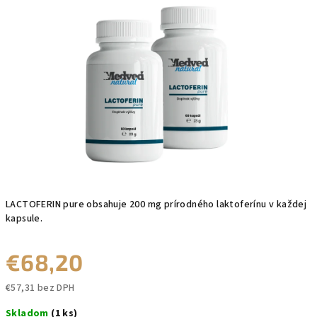
0,0
z
5
hviezdičiek.
LACTOFERIN pure obsahuje 200 mg prírodného laktoferínu v každej
kapsule.
€68,20
€57,31 bez DPH
Jednotková
Skladom
(1 ks)
cena: