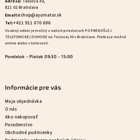
Adresa:
Teslova 30,
t
821 02 Bratislava
i
eshop@ayurnatur.sk
Email:
e
+421 911 070 696
Tel:
Osobný odber je možný v našich priestoroch PO PREDOŠLEJ
TELEFONICKEJ DOHODE na Teslovej 30 v Bratislave. Platba je možná
online alebo v hotovosti.
Pondelok – Piatok 09:30 – 15:00
Informácie pre vás
Moja objednávka
O nás
Ako nakupovať
Poradenstvo
Obchodné podmienky