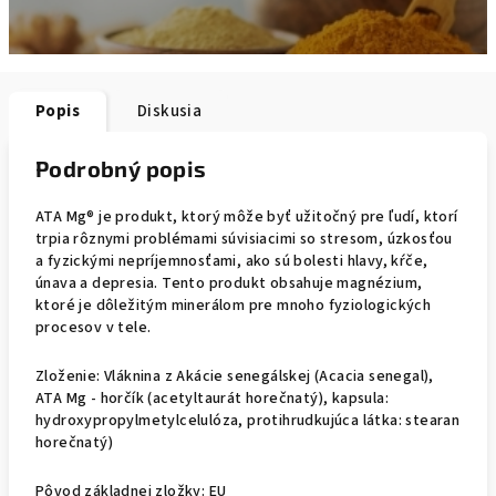
Popis
Diskusia
Podrobný popis
ATA Mg® je produkt, ktorý môže byť užitočný pre ľudí, ktorí
trpia rôznymi problémami súvisiacimi so stresom, úzkosťou
a fyzickými nepríjemnosťami, ako sú bolesti hlavy, kŕče,
únava a depresia. Tento produkt obsahuje magnézium,
ktoré je dôležitým minerálom pre mnoho fyziologických
procesov v tele.
Zloženie: Vláknina z Akácie senegálskej (Acacia senegal),
ATA Mg - horčík (acetyltaurát horečnatý), kapsula:
hydroxypropylmetylcelulóza, protihrudkujúca látka: stearan
horečnatý)
Pôvod základnej zložky: EU