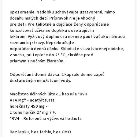
Upozornenie: Nádobku uchovávajte uzatvorenú, mimo
dosahu malých detí. Prípravok nie je vhodný
pre deti. Pre tehotné a dojčiace ženy odporúčame
konzultovať užívanie doplnku s ošetrujúcim
lekárom. Výživový doplnok sa nesmie používať ako náhrada
rozmanitej stravy. Neprekračujte
odporúčanú dennú dávku. Skladujte v uzatvorenej nádobe,
v suchu, pri teplote do 25 °C, chráňte pred
priamym slnečným žiarením.
Odporúčaná denná dávka: 2 kapsule denne zapiť
dostatočným množstvom vody.
Množstvo účinných látok 1 kapsula *RVH
ATA Mg® - acetyltaurát
horečnatý 450 mg -
z toho horčík 27 mg 7 %
*RVH – Referenčná výživová hodnota
Bez lepku, bez farbív, bez GMO