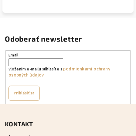
Odoberať newsletter
Email
podmienkami ochrany
Vložením e-mailu súhlasíte s
osobných údajov
Prihlásiť sa
Z
á
KONTAKT
p
ä