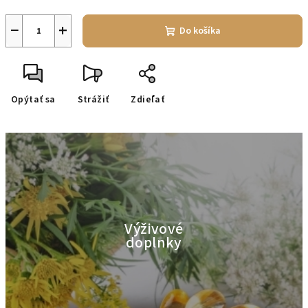
−
+
Do košíka
Opýtať sa
Strážiť
Zdieľať
Výživové
doplnky