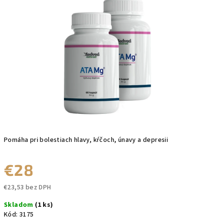
0,0
z
5
hviezdičiek.
Pomáha pri bolestiach hlavy, kŕčoch, únavy a depresii
€28
€23,53 bez DPH
Jednotková
Skladom
(1 ks)
cena:
Kód:
3175