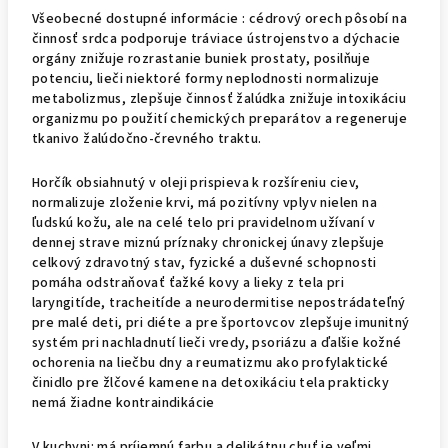
Všeobecné dostupné informácie : cédrový orech pôsobí na
činnosť srdca podporuje tráviace ústrojenstvo a dýchacie
orgány znižuje rozrastanie buniek prostaty, posilňuje
potenciu, lieči niektoré formy neplodnosti normalizuje
metabolizmus, zlepšuje činnosť žalúdka znižuje intoxikáciu
organizmu po použití chemických preparátov a regeneruje
tkanivo žalúdočno-črevného traktu.
Horčík obsiahnutý v oleji prispieva k rozšíreniu ciev,
normalizuje zloženie krvi, má pozitívny vplyv nielen na
ľudskú kožu, ale na celé telo pri pravidelnom užívaní v
dennej strave miznú príznaky chronickej únavy zlepšuje
celkový zdravotný stav, fyzické a duševné schopnosti
pomáha odstraňovať ťažké kovy a lieky z tela pri
laryngitíde, tracheitíde a neurodermitise nepostrádateľný
pre malé deti, pri diéte a pre športovcov zlepšuje imunitný
systém pri nachladnutí lieči vredy, psoriázu a ďalšie kožné
ochorenia na liečbu dny a reumatizmu ako profylaktické
činidlo pre žlčové kamene na detoxikáciu tela prakticky
nemá žiadne kontraindikácie
V kuchyni: má príjemnú farbu a delikátnu chuť je veľmi