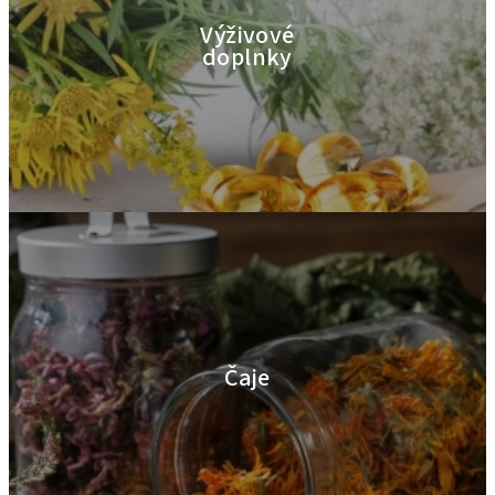
Výživové
doplnky
Čaje