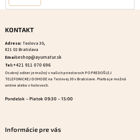
Z
á
KONTAKT
p
ä
Adresa:
Teslova 30,
t
821 02 Bratislava
i
eshop@ayurnatur.sk
Email:
e
+421 911 070 696
Tel:
Osobný odber je možný v našich priestoroch PO PREDOŠLEJ
TELEFONICKEJ DOHODE na Teslovej 30 v Bratislave. Platba je možná
online alebo v hotovosti.
Pondelok – Piatok 09:30 – 15:00
Informácie pre vás