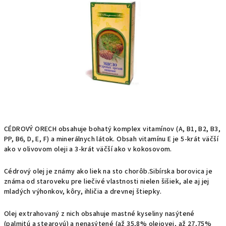
5
hviezdičiek.
CÉDROVÝ ORECH obsahuje bohatý komplex vitamínov (A, B1, B2, B3,
PP, B6, D, E, F) a minerálnych látok. Obsah vitamínu E je 5-krát väčší
ako v olivovom oleji a 3-krát väčší ako v kokosovom.
Cédrový olej je známy ako liek na sto chorôb.Sibírska borovica je
známa od staroveku pre liečivé vlastnosti nielen šišiek, ale aj jej
mladých výhonkov, kôry, ihličia a drevnej štiepky.
Olej extrahovaný z nich obsahuje mastné kyseliny nasýtené
(palmitú a stearovú) a nenasýtené (až 35,8% olejovej, až 27,75%