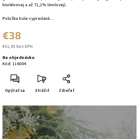
linolénovej a až 71,1% linolovej) .
Položka bola vypredaná…
€38
€31,93 bez DPH
Jednotková
Na objednávku
cena:
Kód:
116004
Opýtať sa
Strážiť
Zdieľať