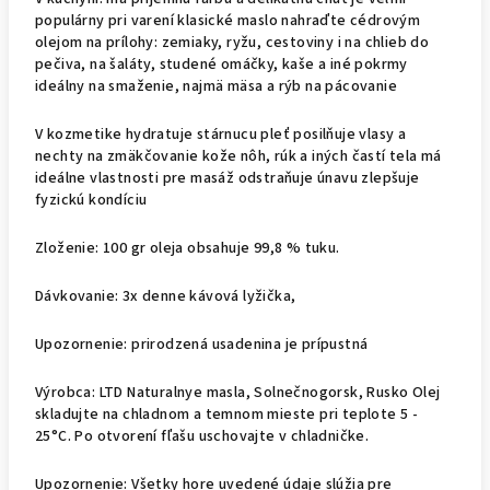
populárny pri varení klasické maslo nahraďte cédrovým
olejom na prílohy: zemiaky, ryžu, cestoviny i na chlieb do
pečiva, na šaláty, studené omáčky, kaše a iné pokrmy
ideálny na smaženie, najmä mäsa a rýb na pácovanie
V kozmetike hydratuje stárnucu pleť posilňuje vlasy a
nechty na zmäkčovanie kože nôh, rúk a iných častí tela má
ideálne vlastnosti pre masáž odstraňuje únavu zlepšuje
fyzickú kondíciu
Zloženie: 100 gr oleja obsahuje 99,8 % tuku.
Dávkovanie: 3x denne kávová lyžička,
Upozornenie: prirodzená usadenina je prípustná
Výrobca: LTD Naturalnye masla, Solnečnogorsk, Rusko Olej
skladujte na chladnom a temnom mieste pri teplote 5 -
25°C. Po otvorení fľašu uschovajte v chladničke.
Upozornenie: Všetky hore uvedené údaje slúžia pre