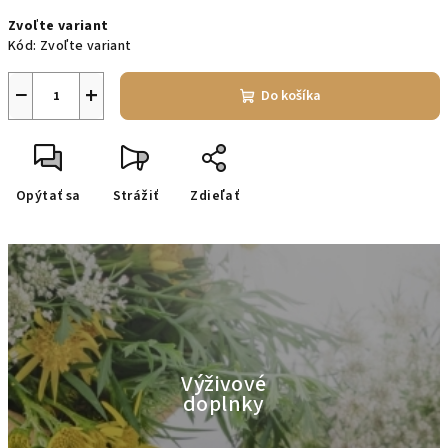
Jednotková
Zvoľte variant
cena:
Kód:
Zvoľte variant
−
+
Do košíka
Opýtať sa
Strážiť
Zdieľať
Výživové
doplnky