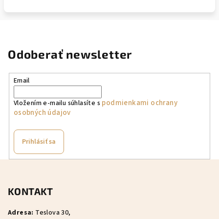
Odoberať newsletter
Email
podmienkami ochrany
Vložením e-mailu súhlasíte s
osobných údajov
Prihlásiť sa
Z
á
KONTAKT
p
ä
Adresa:
Teslova 30,