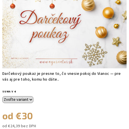
5
hviezdičiek.
Darčekový poukaz je presne to, čo vnesie pokoj do Vianoc — pre
vás aj pre toho, komu ho dáte..
SUMA V €
od
€30
od
€24,39
bez DPH