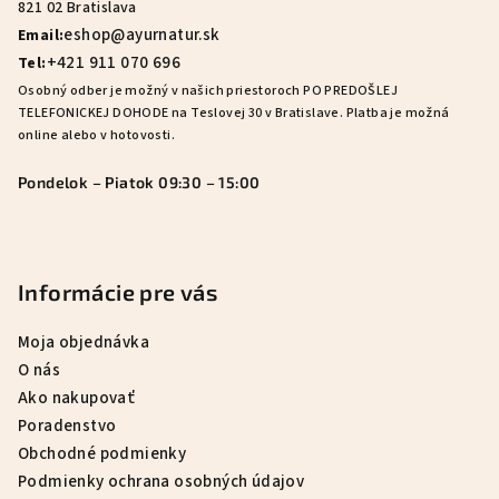
t
821 02 Bratislava
i
eshop@ayurnatur.sk
Email:
e
+421 911 070 696
Tel:
Osobný odber je možný v našich priestoroch PO PREDOŠLEJ
TELEFONICKEJ DOHODE na Teslovej 30 v Bratislave. Platba je možná
online alebo v hotovosti.
Pondelok – Piatok 09:30 – 15:00
Informácie pre vás
Moja objednávka
O nás
Ako nakupovať
Poradenstvo
Obchodné podmienky
Podmienky ochrana osobných údajov