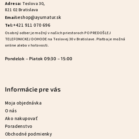
Adresa:
Teslova 30,
t
821 02 Bratislava
i
eshop@ayurnatur.sk
Email:
e
+421 911 070 696
Tel:
Osobný odber je možný v našich priestoroch PO PREDOŠLEJ
TELEFONICKEJ DOHODE na Teslovej 30 v Bratislave. Platba je možná
online alebo v hotovosti.
Pondelok – Piatok 09:30 – 15:00
Informácie pre vás
Moja objednávka
O nás
Ako nakupovať
Poradenstvo
Obchodné podmienky