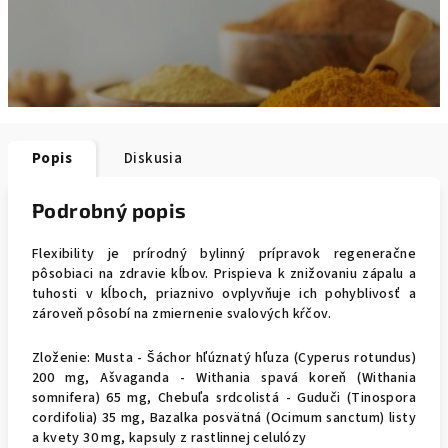
Popis
Diskusia
Podrobný popis
Flexibility je prírodný bylinný prípravok regeneračne
pôsobiaci na zdravie kĺbov. Prispieva k znižovaniu zápalu a
tuhosti v kĺboch, priaznivo ovplyvňuje ich pohyblivosť a
zároveň pôsobí na zmiernenie svalových kŕčov.
Zloženie: Musta - Šáchor hľúznatý hľuza (Cyperus rotundus)
200 mg, Ašvaganda - Withania spavá koreň (Withania
somnifera) 65 mg, Chebuľa srdcolistá - Guduči (Tinospora
cordifolia) 35 mg, Bazalka posvätná (Ocimum sanctum) listy
a kvety 30 mg, kapsuly z rastlinnej celulózy