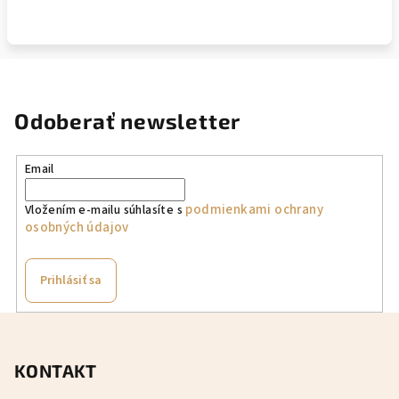
Odoberať newsletter
Email
podmienkami ochrany
Vložením e-mailu súhlasíte s
osobných údajov
Prihlásiť sa
Z
á
KONTAKT
p
ä