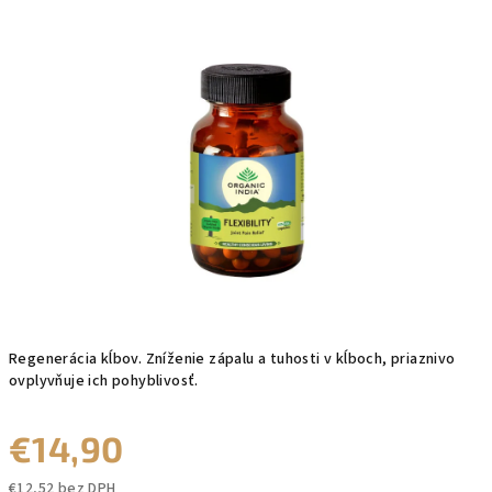
produktu
je
0,0
z
5
hviezdičiek.
Regenerácia kĺbov. Zníženie zápalu a tuhosti v kĺboch, priaznivo
ovplyvňuje ich pohyblivosť.
€14,90
€12,52 bez DPH