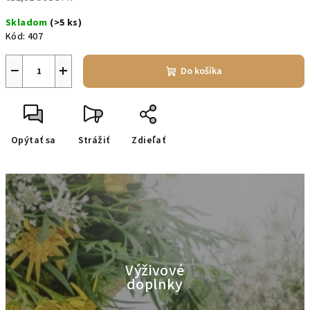
Jednotková
Skladom
(>5 ks)
cena:
Kód:
407
−
+
Do košíka
Opýtať sa
Strážiť
Zdieľať
Výživové
doplnky