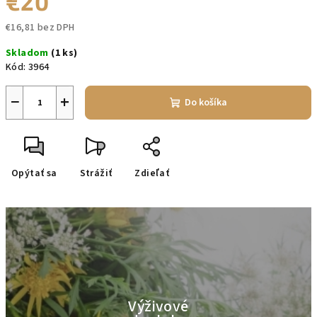
€20
€16,81 bez DPH
Jednotková
Skladom
(1 ks)
cena:
Kód:
3964
−
+
Do košíka
Opýtať sa
Strážiť
Zdieľať
Výživové