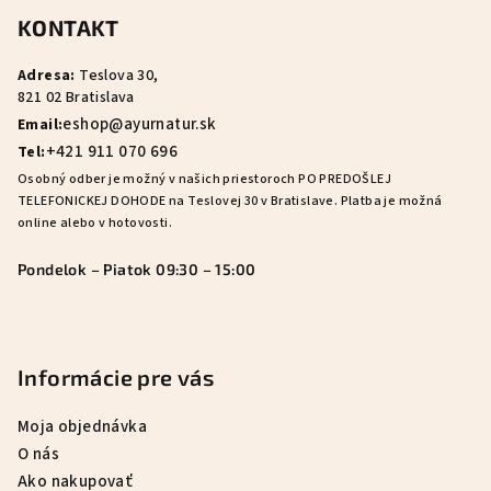
á
KONTAKT
p
ä
Adresa:
Teslova 30,
t
821 02 Bratislava
i
eshop@ayurnatur.sk
Email:
e
+421 911 070 696
Tel:
Osobný odber je možný v našich priestoroch PO PREDOŠLEJ
TELEFONICKEJ DOHODE na Teslovej 30 v Bratislave. Platba je možná
online alebo v hotovosti.
Pondelok – Piatok 09:30 – 15:00
Informácie pre vás
Moja objednávka
O nás
Ako nakupovať