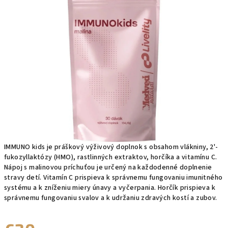
0,0
z
5
hviezdičiek.
IMMUNO kids je práškový výživový doplnok s obsahom vlákniny, 2'-
fukozyllaktózy (HMO), rastlinných extraktov, horčíka a vitamínu C.
Nápoj s malinovou príchuťou je určený na každodenné doplnenie
stravy detí. Vitamín C prispieva k správnemu fungovaniu imunitného
systému a k zníženiu miery únavy a vyčerpania. Horčík prispieva k
správnemu fungovaniu svalov a k udržaniu zdravých kostí a zubov.