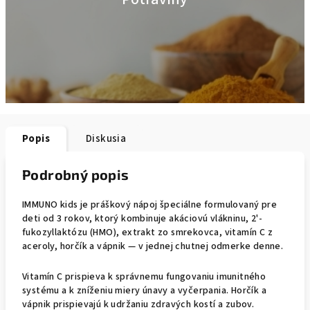
Popis
Diskusia
Podrobný popis
IMMUNO kids je práškový nápoj špeciálne formulovaný pre
deti od 3 rokov, ktorý kombinuje akáciovú vlákninu, 2'-
fukozyllaktózu (HMO), extrakt zo smrekovca, vitamín C z
aceroly, horčík a vápnik — v jednej chutnej odmerke denne.
Vitamín C prispieva k správnemu fungovaniu imunitného
systému a k zníženiu miery únavy a vyčerpania. Horčík a
vápnik prispievajú k udržaniu zdravých kostí a zubov.