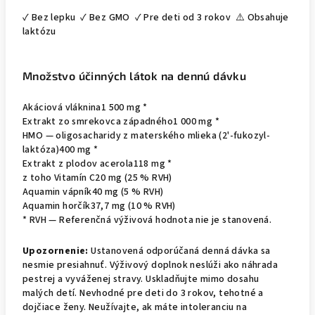
✓ Bez lepku
✓ Bez GMO
✓ Pre deti od 3 rokov
⚠️ Obsahuje
laktózu
Množstvo účinných látok na dennú dávku
Akáciová vláknina
1 500 mg *
Extrakt zo smrekovca západného
1 000 mg *
HMO — oligosacharidy z materského mlieka (2'-fukozyl-
laktóza)
400 mg *
Extrakt z plodov acerola
118 mg *
z toho Vitamín C
20 mg (25 % RVH)
Aquamin vápník
40 mg (5 % RVH)
Aquamin horčík
37,7 mg (10 % RVH)
* RVH — Referenčná výživová hodnota nie je stanovená.
Upozornenie:
Ustanovená odporúčaná denná dávka sa
nesmie presiahnuť. Výživový doplnok neslúži ako náhrada
pestrej a vyváženej stravy. Uskladňujte mimo dosahu
malých detí. Nevhodné pre deti do 3 rokov, tehotné a
dojčiace ženy. Neužívajte, ak máte intoleranciu na