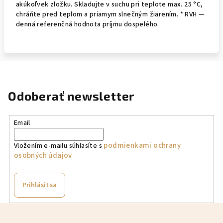
akúkoľvek zložku. Skladujte v suchu pri teplote max. 25 °C,
chráňte pred teplom a priamym slnečným žiarením. * RVH —
denná referenčná hodnota príjmu dospelého.
Odoberať newsletter
Email
podmienkami ochrany
Vložením e-mailu súhlasíte s
osobných údajov
Prihlásiť sa
Z