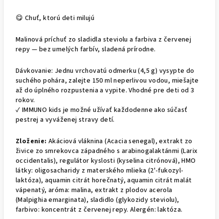
😋
Chuť, ktorú deti milujú
Malinová príchuť zo sladidla steviolu a farbiva z červenej
repy — bez umelých farbív, sladená prírodne.
Dávkovanie:
Jednu vrchovatú odmerku (4,5 g) vysypte do
suchého pohára, zalejte 150 ml neperlivou vodou, miešajte
až do úplného rozpustenia a vypite. Vhodné pre deti od 3
rokov.
✓ IMMUNO kids je možné užívať každodenne ako súčasť
pestrej a vyváženej stravy detí.
Zloženie:
Akáciová vláknina (Acacia senegal), extrakt zo
živice zo smrekovca západného s arabinogalaktánmi (Larix
occidentalis), regulátor kyslosti (kyselina citrónová), HMO
látky: oligosacharidy z materského mlieka (2'-fukozyl-
laktóza), aquamin citrát horečnatý, aquamin citrát malát
vápenatý, aróma: malina, extrakt z plodov acerola
(Malpighia emarginata), sladidlo (glykozidy steviolu),
farbivo: koncentrát z červenej repy. Alergén: laktóza.