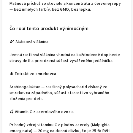
Malinová príchuť zo steviolu a koncentrátu z červenej repy
— bez umelých farbív, bez GMO, bez lepku.
Čo robí tento produkt výnimočným
🌿
Akáciová vláknina
Jemná rastlinná vláknina vhodná na každodenné doplnenie
stravy detí a prirodzená súčasť vyváženého jedálnička.
🌲
Extrakt zo smrekovca
Arabinogalaktan — rastlinný polysacharid získaný zo
smrekovca západného, súčasť starostlivo vybraného
zloženia pre deti.
🍒
Vitamín C z acerolového ovocia
Prírodný zdroj vitamínu C z plodov aceroly (Malpighia
emarginata) — 20 mg na dennú dávku, čo je 25 % RVH.