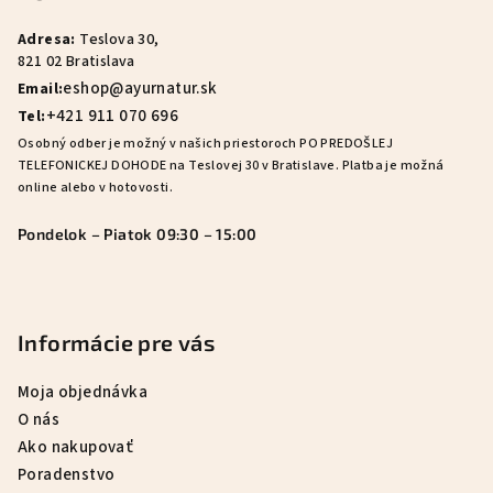
ä
Adresa:
Teslova 30,
t
821 02 Bratislava
i
eshop@ayurnatur.sk
Email:
e
+421 911 070 696
Tel:
Osobný odber je možný v našich priestoroch PO PREDOŠLEJ
TELEFONICKEJ DOHODE na Teslovej 30 v Bratislave. Platba je možná
online alebo v hotovosti.
Pondelok – Piatok 09:30 – 15:00
Informácie pre vás
Moja objednávka
O nás
Ako nakupovať
Poradenstvo