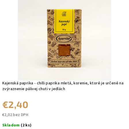
0,0
z
5
hviezdičiek.
Kajenská paprika - chilli paprika mletá, korenie, ktoré je určené na
zvýraznenie pálivej chuti v jedlách
€2,40
€2,02 bez DPH
Jednotková
Skladom
(2 ks)
cena: