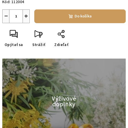
Kód:
112004
−
+
Do košíka
Opýtať sa
Strážiť
Zdieľať
Výživové
doplnky