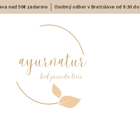
ava nad 50€ zadarmo
Osobný odber v Bratislave od 9:30 do