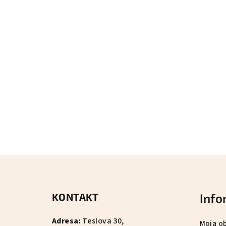
Z
á
KONTAKT
Info
p
ä
Adresa:
Teslova 30,
Moja o