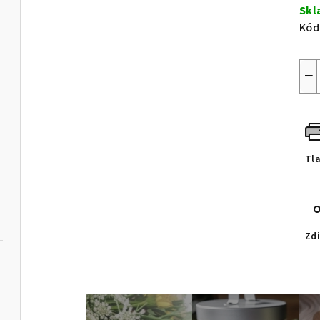
cen
Sk
Kód
−
Tl
Zdi