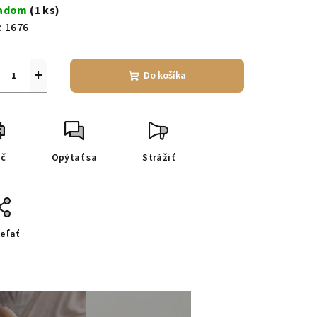
a:
ladom
(1 ks)
:
1676
+
Do košíka
ač
Opýtať sa
Strážiť
eľať