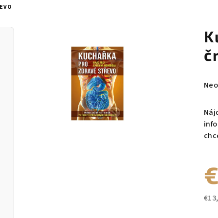
REVO
K
č
Pri
Neo
hod
pro
Náj
je
inf
0,0
chc
z
5
€
hvie
€13
Jed