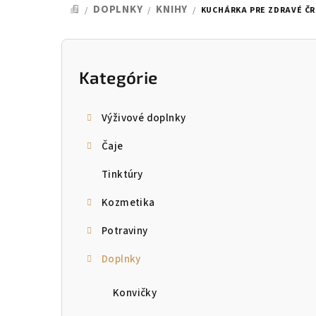
DOPLNKY
KNIHY
/
/
/
KUCHÁRKA PRE ZDRAVÉ Č
DOMOV
B
o
Kategórie
Preskočiť
kategórie
č
Výživové doplnky
n
Čaje
ý
Tinktúry
p
Kozmetika
a
Potraviny
n
Doplnky
e
l
Konvičky