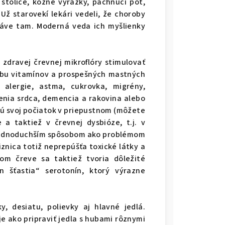
stolice, kožné vyrážky, páchnuci pot,
Už starovekí lekári vedeli, že choroby
ráve tam. Moderná veda ich myšlienky
zdravej črevnej mikroflóry stimulovať
orbu vitamínov a prospešných mastných
alergie, astma, cukrovka, migrény,
enia srdca, demencia a rakovina alebo
jú svoj počiatok v priepustnom (môžete
 taktiež v črevnej dysbióze, t.j. v
jjednoduchším spôsobom ako problémom
liznica totiž neprepúšťa toxické látky a
om čreve sa taktiež tvoria dôležité
n šťastia“ serotonín, ktorý výrazne
, desiatu, polievky aj hlavné jedlá.
je ako pripraviť jedla s hubami rôznymi