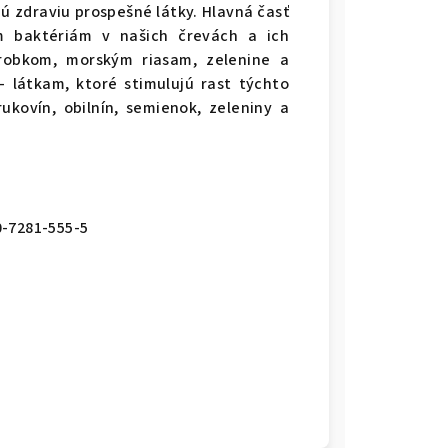
jú zdraviu prospešné látky. Hlavná časť
m baktériám v našich črevách a ich
robkom, morským riasam, zelenine a
 látkam, ktoré stimulujú rast týchto
ukovín, obilnín, semienok, zeleniny a
0-7281-555-5