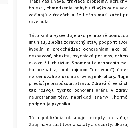
Trápi vás únava, tráviace problémy, poruchy 
bolesti, obmedzenie pohybu či výkyvy nálad? 
začínajú v črevách a že liečba musí začať p
rozvinula.
Táto kniha vysvetľuje ako je možné pomocou 
imunitu, zlepšiť zdravotný stav, podporiť tv
kyselín a predchádzať ochoreniam ako sú 
nespavosť, obezita, psychické poruchy, ochor
ako znížiť ich riziko. Spomenuté ochorenia ma
ho poznať aj pod pojmom "deravom") čreve a
nerovnováhe zloženia črevnej mikroflóry. Na
predísť je prispôsobiť stravu. Zdravá črevná s
tak rozvoju týchto ochorení bráni. V zdrav
neurotransmitéry, napríklad známy „hormó
podporuje psychiku.
Táto publikácia obsahuje recepty na raňajky
Zaujímavú časť tvoria šaláty a dezerty. Ukazu