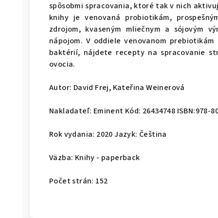
spôsobmi spracovania, ktoré tak v nich aktivu
knihy je venovaná probiotikám, prospešný
zdrojom, kvaseným mliečnym a sójovým vý
nápojom. V oddiele venovanom prebiotikám -
baktérií, nájdete recepty na spracovanie str
ovocia.
Autor: David Frej, Kateřina Weinerová
Nakladateľ: Eminent Kód: 26434748 ISBN:978-8
Rok vydania: 2020 Jazyk: Čeština
Väzba: Knihy - paperback
Počet strán: 152