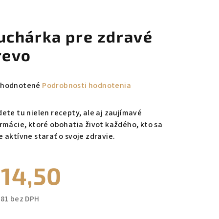
uchárka pre zdravé
revo
emerné
hodnotené
Podrobnosti hodnotenia
notenie
duktu
dete tu nielen recepty, ale aj zaujímavé
ormácie, ktoré obohatia život každého, kto sa
e aktívne starať o svoje zdravie.
14,50
zdičiek.
,81 bez DPH
notková