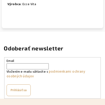
Výrobca
: Ecce Vita
Odoberať newsletter
Email
podmienkami ochrany
Vložením e-mailu súhlasíte s
osobných údajov
Prihlásiť sa
Z