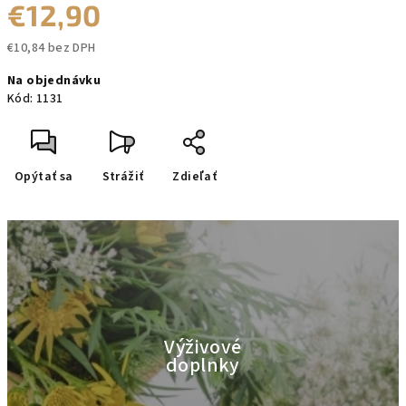
€12,90
€10,84 bez DPH
Jednotková
Na objednávku
cena:
Kód:
1131
Opýtať sa
Strážiť
Zdieľať
Výživové
doplnky