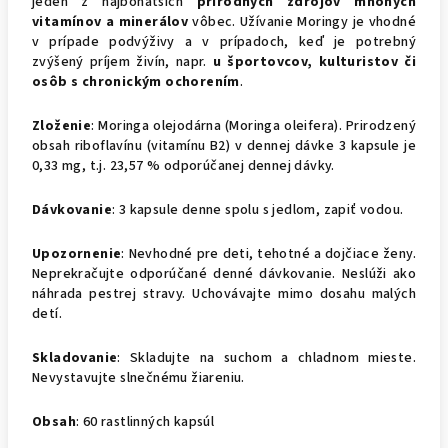
jeden z najbohatších
prírodných zdrojov mnohých
vitamínov a minerálov
vôbec. Užívanie Moringy je vhodné
v prípade podvýživy a v prípadoch, keď je potrebný
zvýšený príjem živín, napr.
u športovcov, kulturistov či
osôb s chronickým ochorením
.
Zloženie
: Moringa olejodárna (Moringa oleifera). Prirodzený
obsah riboflavínu (vitamínu B2) v dennej dávke 3 kapsule je
0,33 mg, t.j. 23,57 % odporúčanej dennej dávky.
Dávkovanie
: 3 kapsule denne spolu s jedlom, zapiť vodou.
Upozornenie
: Nevhodné pre deti, tehotné a dojčiace ženy.
Neprekračujte odporúčané denné dávkovanie. Neslúži ako
náhrada pestrej stravy. Uchovávajte mimo dosahu malých
detí.
Skladovanie
: Skladujte na suchom a chladnom mieste.
Nevystavujte slnečnému žiareniu.
Obsah
: 60 rastlinných kapsúl