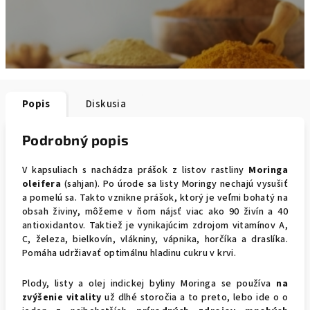
Popis
Diskusia
Podrobný popis
V kapsuliach s nachádza prášok z listov rastliny
Moringa
oleifera
(sahjan). Po úrode sa listy Moringy nechajú vysušiť
a pomelú sa. Takto vznikne prášok, ktorý je veľmi bohatý na
obsah živiny, môžeme v ňom nájsť viac ako 90 živín a 40
antioxidantov. Taktiež je vynikajúcim zdrojom vitamínov A,
C, železa, bielkovín, vlákniny, vápnika, horčíka a draslíka.
Pomáha udržiavať optimálnu hladinu cukru v krvi.
Plody, listy a olej indickej byliny Moringa se používa
na
zvýšenie vitality
už dlhé storočia a to preto, lebo ide o o