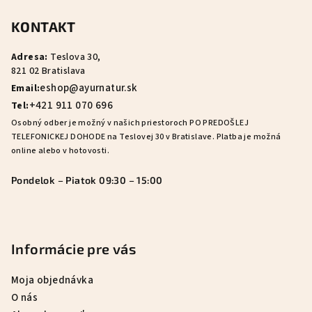
á
KONTAKT
p
ä
Adresa:
Teslova 30,
t
821 02 Bratislava
i
eshop@ayurnatur.sk
Email:
e
+421 911 070 696
Tel:
Osobný odber je možný v našich priestoroch PO PREDOŠLEJ
TELEFONICKEJ DOHODE na Teslovej 30 v Bratislave. Platba je možná
online alebo v hotovosti.
Pondelok – Piatok 09:30 – 15:00
Informácie pre vás
Moja objednávka
O nás