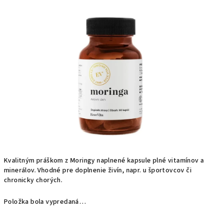
produktu
je
0,0
z
5
hviezdičiek.
Kvalitným práškom z Moringy naplnené kapsule plné vitamínov a
minerálov. Vhodné pre doplnenie živín, napr. u športovcov či
chronicky chorých.
Položka bola vypredaná…