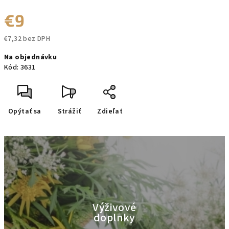
€9
€7,32 bez DPH
Jednotková
Na objednávku
cena:
Kód:
3631
Opýtať sa
Strážiť
Zdieľať
Výživové
doplnky