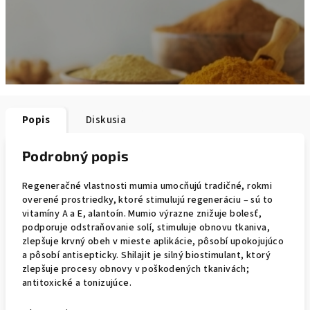
Popis
Diskusia
Podrobný popis
Regeneračné vlastnosti mumia umocňujú tradičné, rokmi
overené prostriedky, ktoré stimulujú regeneráciu – sú to
vitamíny A a E, alantoín. Mumio výrazne znižuje bolesť,
podporuje odstraňovanie solí, stimuluje obnovu tkaniva,
zlepšuje krvný obeh v mieste aplikácie, pôsobí upokojujúco
a pôsobí antisepticky. Shilajit je silný biostimulant, ktorý
zlepšuje procesy obnovy v poškodených tkanivách;
antitoxické a tonizujúce.