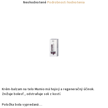
Priemerné
Neohodnotené
Podrobnosti hodnotenia
hodnotenie
produktu
je
0,0
z
5
hviezdičiek.
Krém-balzam na telo Mumio má hojivý a regeneračný účinok.
Znižuje bolesť , odstraňuje soli z kostí.
Položka bola vypredaná…