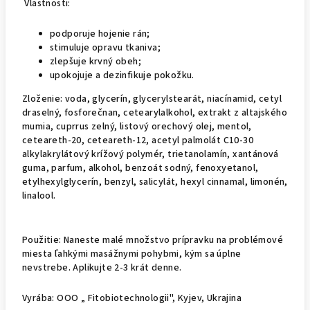
Vlastnosti:
podporuje hojenie rán;
stimuluje opravu tkaniva;
zlepšuje krvný obeh;
upokojuje a dezinfikuje pokožku.
Zloženie:
voda, glycerín, glycerylstearát, niacínamid, cetyl
draselný, fosforečnan, cetearylalkohol, extrakt z altajského
mumia, cuprrus zelný, listový orechový olej, mentol,
ceteareth-20, ceteareth-12, acetyl palmolát C10-30
alkylakrylátový krížový polymér, trietanolamín, xantánová
guma, parfum, alkohol, benzoát sodný, fenoxyetanol,
etylhexylglycerín, benzyl, salicylát, hexyl cinnamal, limonén,
linalool.
Použitie:
Naneste malé množstvo prípravku na problémové
miesta ľahkými masážnymi pohybmi, kým sa úplne
nevstrebe. Aplikujte 2-3 krát denne.
Vyrába:
OOO „ Fitobiotechnologii", Kyjev, Ukrajina