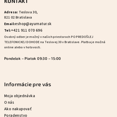
KONTAKT
p
ä
Adresa:
Teslova 30,
t
821 02 Bratislava
i
eshop@ayurnatur.sk
Email:
e
+421 911 070 696
Tel:
Osobný odber je možný v našich priestoroch PO PREDOŠLEJ
TELEFONICKEJ DOHODE na Teslovej 30 v Bratislave. Platba je možná
online alebo v hotovosti.
Pondelok – Piatok 09:30 – 15:00
Informácie pre vás
Moja objednávka
O nás
Ako nakupovať
Poradenstvo