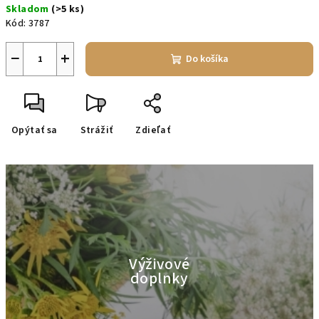
Skladom
(>5 ks)
cena:
Kód:
3787
−
+
Do košíka
Opýtať sa
Strážiť
Zdieľať
Výživové
doplnky