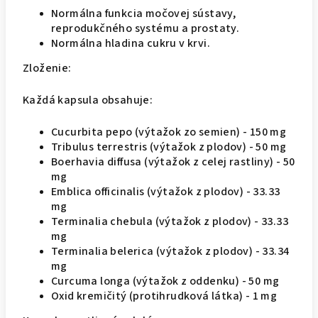
Normálna funkcia močovej sústavy,
reprodukčného systému a prostaty.
Normálna hladina cukru v krvi.
Zloženie:
Každá kapsula obsahuje:
Cucurbita pepo (výtažok zo semien) - 150 mg
Tribulus terrestris (výtažok z plodov) - 50 mg
Boerhavia diffusa (výtažok z celej rastliny) - 50
mg
Emblica officinalis (výtažok z plodov) - 33.33
mg
Terminalia chebula (výtažok z plodov) - 33.33
mg
Terminalia belerica (výtažok z plodov) - 33.34
mg
Curcuma longa (výtažok z oddenku) - 50 mg
Oxid kremičitý (protihrudková látka) - 1 mg