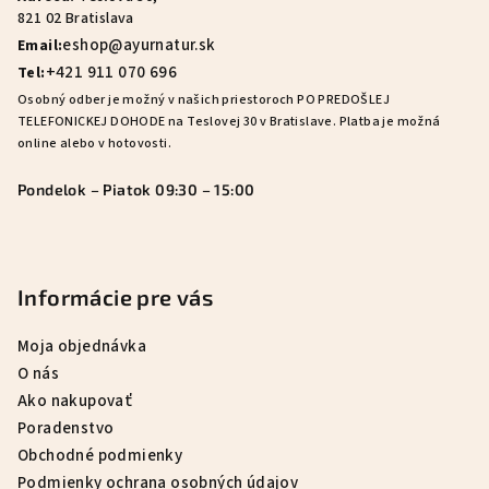
t
821 02 Bratislava
i
eshop@ayurnatur.sk
Email:
e
+421 911 070 696
Tel:
Osobný odber je možný v našich priestoroch PO PREDOŠLEJ
TELEFONICKEJ DOHODE na Teslovej 30 v Bratislave. Platba je možná
online alebo v hotovosti.
Pondelok – Piatok 09:30 – 15:00
Informácie pre vás
Moja objednávka
O nás
Ako nakupovať
Poradenstvo
Obchodné podmienky
Podmienky ochrana osobných údajov