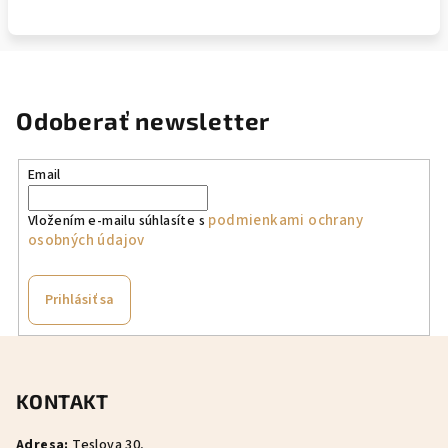
Odoberať newsletter
Email
podmienkami ochrany
Vložením e-mailu súhlasíte s
osobných údajov
Prihlásiť sa
Z
á
KONTAKT
p
ä
Adresa:
Teslova 30,