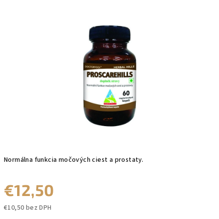
produktu
je
0,0
z
5
hviezdičiek.
Normálna funkcia močových ciest a prostaty.
€12,50
€10,50 bez DPH
Jednotková