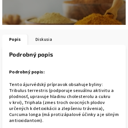
Popis
Diskusia
Podrobný popis
Podrobný popis:
Tento ájurvédský prípravok obsahuje byliny:
Tribulus terrestris (podporuje sexuálnu aktivitu a
plodnosť, upravuje hladinu cholesterolu a cukru
v krvi), Triphala (zmes troch ovocných plodov
určených k detoxikácii a zlepšeniu trávenia),
Curcuma longa (má protizápalové účinky a je silným
antioxidantom).