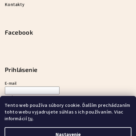
Kontakty
Facebook
Prihlásenie
E-mail
Heslo
Tento web používa súbory cookie. Ďalším prechádzaním
tohto webu vyjadrujete súhlas s ich používaním. Viac
Prihlásiť sa
informácií
.
tu
Nová registrácia
Zabudnuté heslo
Nastavenie