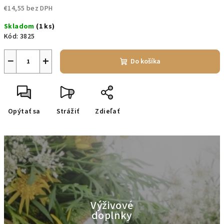
€14,55 bez DPH
Jednotková
Skladom
(1 ks)
cena:
Kód:
3825
−
+
Do košíka
Opýtať sa
Strážiť
Zdieľať
Výživové
doplnky