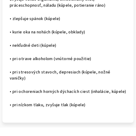
práceschopnosť, náladu (kúpele, potieranie ráno)
• zlepšuje spánok (kúpele)
• kurie oka na nohách (kúpele, obklady)
• nekľudné deti (kúpele)
• pri otrave alkoholom (vnútorné použitie)
• pri stresových stavoch, depresiach (kúpele, nožné
vaničky)
• pri o­choreniach horných dýchacích ciest (inhalácie, kúpele)
• pri nízkom tlaku, zvyšuje tlak (kúpele)