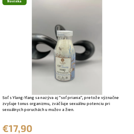
Novinka
produktu
je
0,0
z
5
hviezdičiek.
Soľ s Ylang-Ylang sa nazýva aj "soľ priania", pretože význačne
zvyšuje tonus organizmu, zväčšuje sexuálnu potenciu pri
sexuálnych poruchách u mužov a žien.
€17,90