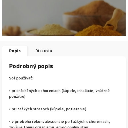
Popis
Diskusia
Podrobný popis
Soľ používať:
• pri infekčných o­choreniach (kúpele, inhalácie, vnútrné
použitie)
• pri tažkých stresoch (kúpele, potieranie)
• v priebehu rekonvalescencie po ťažkých o­choreniach,
zvyšuje tonus organizmu, emocionálny stav,