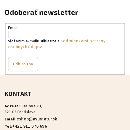
Odoberať newsletter
Email
podmienkami ochrany
Vložením e-mailu súhlasíte s
osobných údajov
Prihlásiť sa
Z
á
KONTAKT
p
ä
Adresa:
Teslova 30,
t
821 02 Bratislava
i
eshop@ayurnatur.sk
Email:
e
+421 911 070 696
Tel: