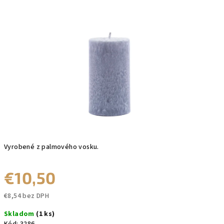
0,0
z
5
hviezdičiek.
Vyrobené z palmového vosku.
€10,50
€8,54 bez DPH
Jednotková
Skladom
(1 ks)
cena: