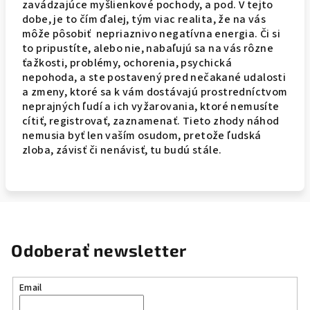
zavádzajúce myšlienkové pochody, a pod. V tejto
dobe, je to čím ďalej, tým viac realita, že na vás
môže pôsobiť nepriaznivo negatívna energia. Či si
to pripustíte, alebo nie, nabaľujú sa na vás rôzne
ťažkosti, problémy, ochorenia, psychická
nepohoda, a ste postavený pred nečakané udalosti
a zmeny, ktoré sa k vám dostávajú prostredníctvom
neprajných ľudí a ich vyžarovania, ktoré nemusíte
cítiť, registrovať, zaznamenať. Tieto zhody náhod
nemusia byť len vaším osudom, pretože ľudská
zloba, závisť či nenávisť, tu budú stále.
Odoberať newsletter
Email