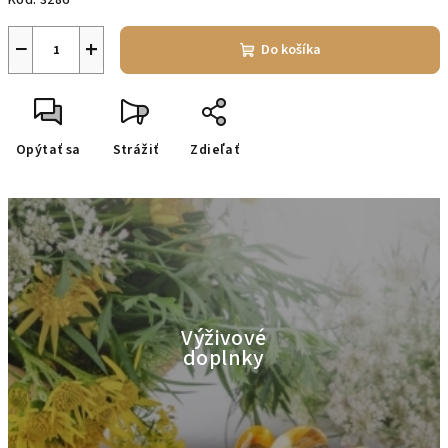
Kód:
3286
−
+
Do košíka
Opýtať sa
Strážiť
Zdieľať
Výživové
doplnky