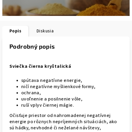
Popis
Diskusia
Podrobný popis
Sviečka čierna kryštalická
spútava negatívne energie,
ničí negatívne myšlienkové formy,
ochrana,
uvoľnenie a posilnenie vôle,
ruší vplyv čiernej mágie.
Očisťuje priestor od nahromadenej negatívnej
energie po rôznych nepríjemných situáciách, ako
sú hádky, nevhodné či neželané návštevy,