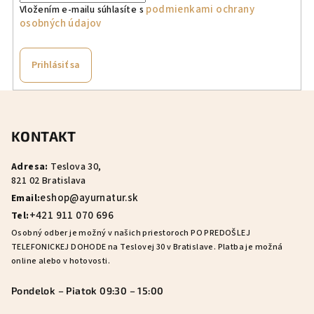
podmienkami ochrany
Vložením e-mailu súhlasíte s
osobných údajov
Prihlásiť sa
Z
á
KONTAKT
p
ä
Adresa:
Teslova 30,
t
821 02 Bratislava
i
eshop@ayurnatur.sk
Email:
e
+421 911 070 696
Tel:
Osobný odber je možný v našich priestoroch PO PREDOŠLEJ
TELEFONICKEJ DOHODE na Teslovej 30 v Bratislave. Platba je možná
online alebo v hotovosti.
Pondelok – Piatok 09:30 – 15:00