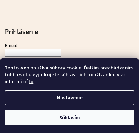
Prihlásenie
E-mail
Heslo
Tento web používa súbory cookie. Ďalším prechádzaním
tohto webu vyjadrujete súhlas s ich používaním. Viac
Prihlásiť sa
informácií
.
tu
Nová registrácia
Zabudnuté heslo
Nastavenie
Copyright 2026
ayurnatur s.r.o.
. Všetky práva vyhradené.
Súhlasím
Vytvoril Shoptet