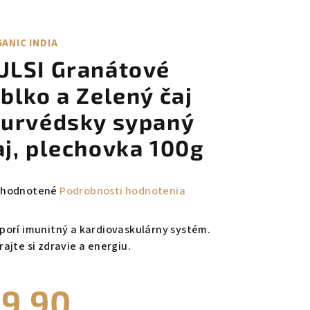
ANIC INDIA
ULSI Granátové
ablko a Zelený čaj
jurvédsky sypaný
aj, plechovka 100g
emerné
hodnotené
Podrobnosti hodnotenia
notenie
duktu
porí imunitný a kardiovaskulárny systém.
rajte si zdravie a energiu.
9,90
zdičiek.