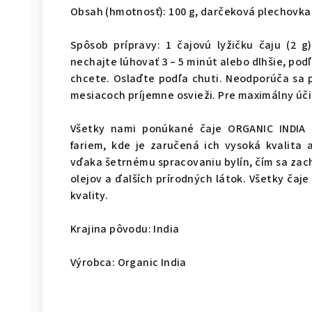
Obsah (hmotnosť): 100 g, darčeková plechovka
Spôsob prípravy: 1 čajovú lyžičku čaju (2 g
nechajte lúhovať 3 – 5 minút alebo dlhšie, pod
chcete. Oslaďte podľa chuti. Neodporúča sa p
mesiacoch príjemne osvieži. Pre maximálny účin
Všetky nami ponúkané čaje ORGANIC INDIA 
fariem, kde je zaručená ich vysoká kvalita 
vďaka šetrnému spracovaniu bylín, čím sa zac
olejov a ďalších prírodných látok. Všetky čaje 
kvality.
Krajina pôvodu: India
Výrobca: Organic India