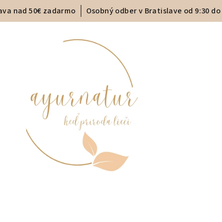
ava nad 50€ zadarmo
Osobný odber v Bratislave od 9:30 do