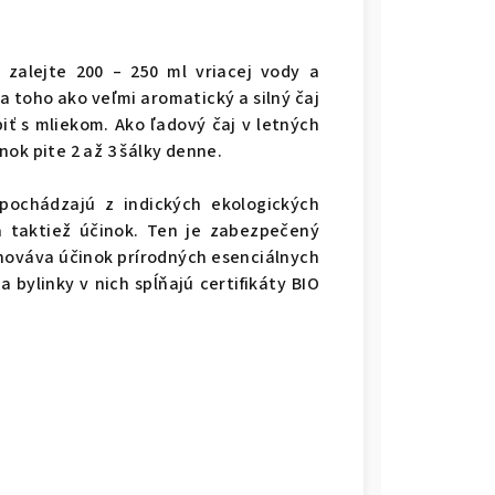
) zalejte 200 – 250 ml vriacej vody a
ľa toho ako veľmi aromatický a silný čaj
iť s mliekom. Ako ľadový čaj v letných
ok pite 2 až 3 šálky denne.
pochádzajú z indických ekologických
a taktiež účinok. Ten je zabezpečený
hováva účinok prírodných esenciálnych
a bylinky v nich spĺňajú certifikáty BIO