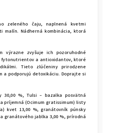
ho zeleného čaju, naplnená kvetmi
ti malín. Nádherná kombinácia, ktorá
om výrazne zvyšuje ich pozoruhodné
 fytonutrientov a antioxidantov, ktoré
ikálmi. Tieto zlúčeniny prirodzene
 a podporujú detoxikáciu. Doprajte si
sty 30,00 %, Tulsi – bazalka posvätná
ka príjemná (Ocimum gratissimum) listy
ffa) kvet 13,00 %, granátovník púnsky
a granátového jablka 3,00 %, prírodná