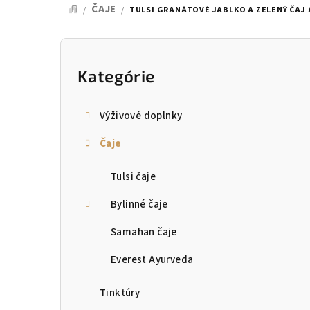
ČAJE
/
/
TULSI GRANÁTOVÉ JABLKO A ZELENÝ ČAJ 
DOMOV
B
o
Kategórie
Preskočiť
kategórie
č
Výživové doplnky
n
Čaje
ý
p
Tulsi čaje
a
Bylinné čaje
n
Samahan čaje
e
Everest Ayurveda
l
Tinktúry