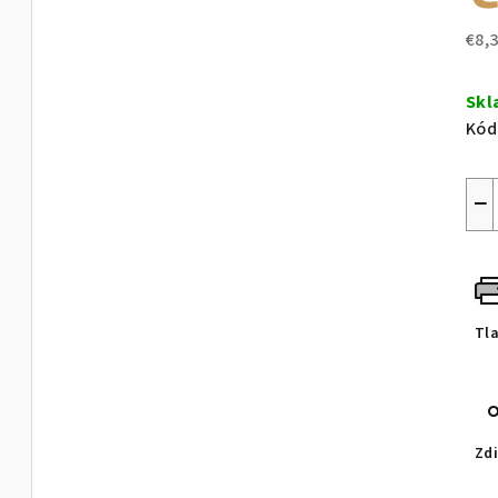
€8,
Jed
cen
Sk
Kód
−
Tl
Zdi