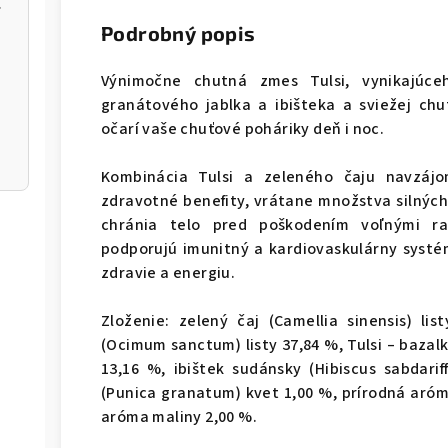
ia
Podrobný popis
Výnimočne chutná zmes Tulsi, vynikajúce
granátového jablka a ibišteka a sviežej chu
očarí vaše chuťové poháriky deň i noc.
Kombinácia Tulsi a zeleného čaju navzáj
zdravotné benefity, vrátane množstva silných
chránia telo pred poškodením voľnými rad
podporujú imunitný a kardiovaskulárny systém
zdravie a energiu.
Zloženie: zelený čaj (Camellia sinensis) li
(Ocimum sanctum) listy 37,84 %, Tulsi – bazal
13,16 %, ibištek sudánsky (Hibiscus sabdari
(Punica granatum) kvet 1,00 %, prírodná aróm
aróma maliny 2,00 %.