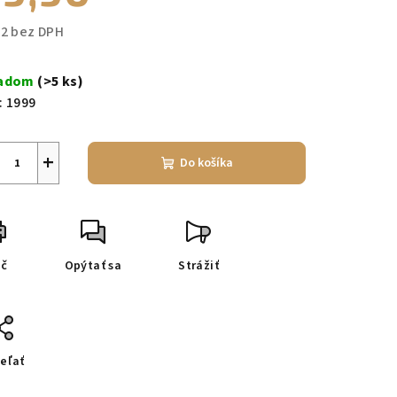
32 bez DPH
notková
a:
ladom
(>5 ks)
:
1999
+
Do košíka
ač
Opýtať sa
Strážiť
eľať