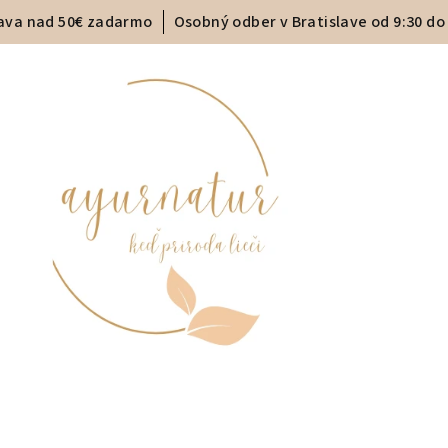
ava nad 50€ zadarmo
Osobný odber v Bratislave od 9:30 do