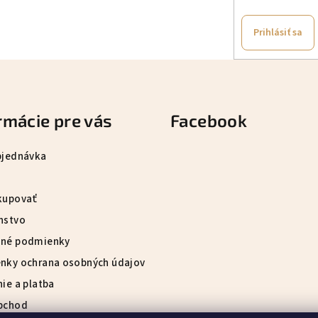
Prihlásiť sa
rmácie pre vás
Facebook
bjednávka
kupovať
nstvo
né podmienky
nky ochrana osobných údajov
ie a platba
bchod