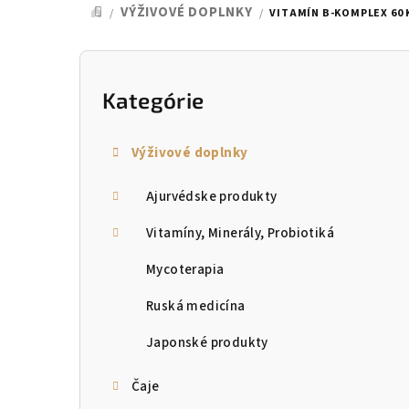
VÝŽIVOVÉ DOPLNKY
/
/
VITAMÍN B-KOMPLEX 60 
DOMOV
B
o
Kategórie
Preskočiť
kategórie
č
Výživové doplnky
n
Ajurvédske produkty
ý
p
Vitamíny, Minerály, Probiotiká
a
Mycoterapia
n
Ruská medicína
e
Japonské produkty
l
Čaje