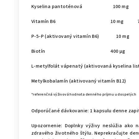
Kyselina pantoténová 100 mg 1
Vitamín B6 10 mg 71
P-5-P (aktivovaný vitamín B6) 10 m
Biotín 400 µg 80
L-metylfolát vápenatý (aktivovaná kyseli
Metylkobalamín (aktivovaný vitamín B
*referenčná výživová hodnota denného príjmu u dospelých
Odporúčané dávkovanie: 1 kapsulu denne zap
Upozornenie: Doplnky výživy neslúžia ako n
zdravého životného štýlu. Neprekračujte de