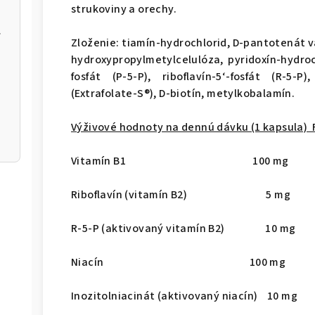
strukoviny a orechy.
ia
Zloženie: tiamín-hydrochlorid, D-pantotenát v
hydroxypropylmetylcelulóza, pyridoxín-hydrochl
fosfát (P-5-P), riboflavín-5‘-fosfát (R-5-P
(Extrafolate-S®), D-biotín, metylkobalamín.
Výživové hodnoty na dennú dávku (1 kapsula)
Vitamín B1 100 mg 9,0
Riboflavín (vitamín B2) 5 mg 
R-5-P (aktivovaný vitamín B2) 10 m
Niacín 100 mg 62
Inozitolniacinát (aktivovaný niacín) 10