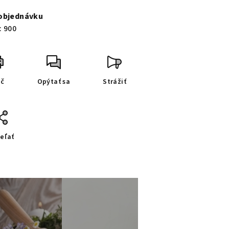
a:
objednávku
:
900
ač
Opýtať sa
Strážiť
eľať