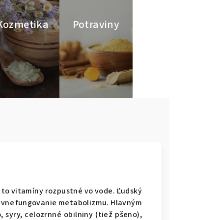
Kozmetika
Potraviny
 to vitamíny rozpustné vo vode. Ľudský
ávne fungovanie metabolizmu. Hlavným
 syry, celozrnné obilniny (tiež pšeno),