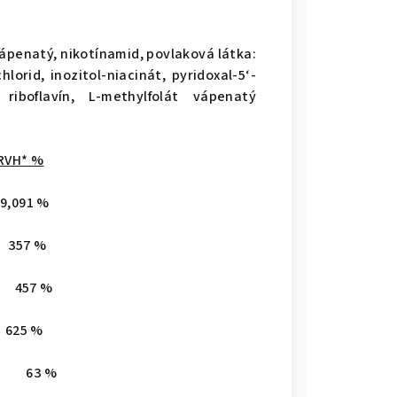
ápenatý, nikotínamid, povlaková látka:
orid, inozitol-niacinát, pyridoxal­-5‘-
), riboflavín, L-methylfolát vápenatý
 RVH* %
91 %
357 %
g 457 %
5 %
 mg 63 %