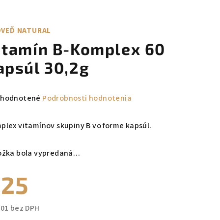
VEĎ NATURAL
itamín B-Komplex 60
apsúl 30,2g
emerné
hodnotené
Podrobnosti hodnotenia
notenie
duktu
plex vitamínov skupiny B vo forme kapsúl.
ožka bola vypredaná…
€25
zdičiek.
,01 bez DPH
notková