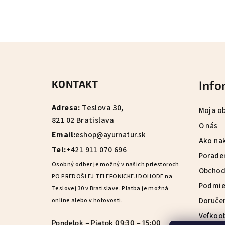
Z
á
KONTAKT
Info
p
ä
Adresa:
Teslova 30,
Moja o
821 02 Bratislava
t
O nás
Email:
eshop@ayurnatur.sk
Ako na
i
Tel:
+421 911 070 696
Porade
e
Osobný odber je možný v našich priestoroch
Obchod
PO PREDOŠLEJ TELEFONICKEJ DOHODE na
Podmie
Teslovej 30 v Bratislave. Platba je možná
Doručen
online alebo v hotovosti.
Veľkoo
Pondelok – Piatok 09:30 – 15:00