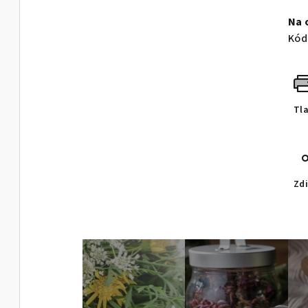
cen
Na 
Kód
Tl
Zdi