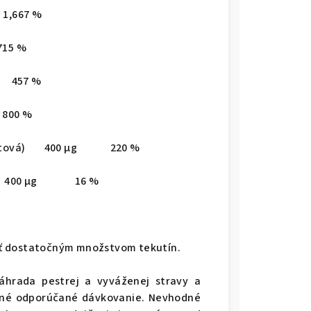
,667 %
5 %
g 457 %
0 %
na listová) 400 µg 220 %
12) 400 µg 16 %
iť dostatočným množstvom tekutín.
áhrada pestrej a vyváženej stravy a
nné odporúčané dávkovanie. Nevhodné