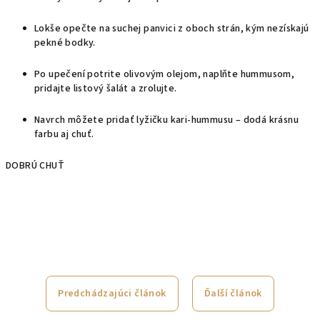
Lokše opečte na suchej panvici z oboch strán, kým nezískajú
pekné bodky.
Po upečení potrite olivovým olejom, naplňte hummusom,
pridajte listový šalát a zrolujte.
Navrch môžete pridať lyžičku kari-hummusu – dodá krásnu
farbu aj chuť.
DOBRÚ CHUŤ
Predchádzajúci článok
Ďalší článok