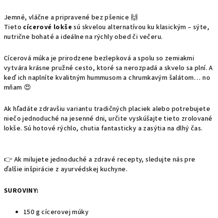
Jemné, vláčne a pripravené bez pšenice 🙌
Tieto
cícerové lokše
sú skvelou alternatívou ku klasickým – sýte,
nutrične bohaté a ideálne na rýchly obed či večeru.
Cícerová múka je prirodzene bezlepková a spolu so zemiakmi
vytvára krásne pružné cesto, ktoré sa nerozpadá a skvelo sa plní. A
keď ich naplníte kvalitným hummusom a chrumkavým šalátom… no
mňam 😍
Ak hľadáte zdravšiu variantu tradičných placiek alebo potrebujete
niečo jednoduché na jesenné dni, určite vyskúšajte tieto zrolované
lokše. Sú hotové rýchlo, chutia fantasticky a zasýtia na dlhý čas.
👉 Ak milujete jednoduché a zdravé recepty, sledujte nás pre
ďalšie inšpirácie z ayurvédskej kuchyne.
SUROVINY:
150 g cícerovej múky