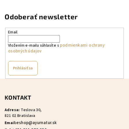
Odoberať newsletter
Email
podmienkami ochrany
Vložením e-mailu súhlasíte s
osobných údajov
Prihlásiť sa
Z
á
KONTAKT
p
ä
Adresa:
Teslova 30,
t
821 02 Bratislava
i
eshop@ayurnatur.sk
Email: