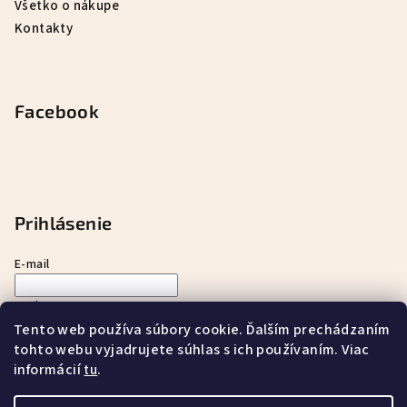
Všetko o nákupe
Kontakty
Facebook
Prihlásenie
E-mail
Heslo
Tento web používa súbory cookie. Ďalším prechádzaním
tohto webu vyjadrujete súhlas s ich používaním. Viac
Prihlásiť sa
informácií
.
tu
Nová registrácia
Zabudnuté heslo