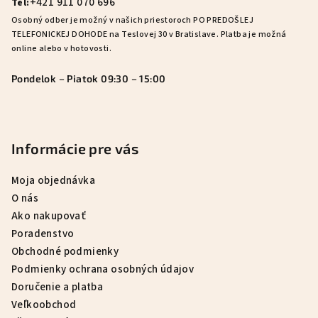
e
+421 911 070 696
Tel:
Osobný odber je možný v našich priestoroch PO PREDOŠLEJ
TELEFONICKEJ DOHODE na Teslovej 30 v Bratislave. Platba je možná
online alebo v hotovosti.
Pondelok – Piatok 09:30 – 15:00
Informácie pre vás
Moja objednávka
O nás
Ako nakupovať
Poradenstvo
Obchodné podmienky
Podmienky ochrana osobných údajov
Doručenie a platba
Veľkoobchod