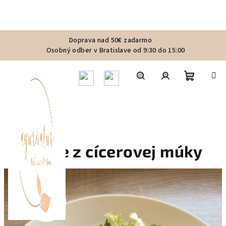
Prejsť
Doprava nad 50€ zadarmo
na
Osobný odber v Bratislave od 9:30 do 15:00
obsah
Nákupn
Hľadať
Prihlásenie
košík
Lokše z cícerovej múky