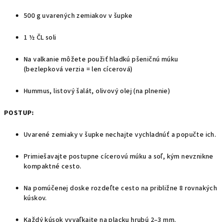
500 g uvarených zemiakov v šupke
1 ½ ČL soli
Na valkanie môžete použiť hladkú pšeničnú múku
(bezlepková verzia = len cícerová)
Hummus, listový šalát, olivový olej (na plnenie)
POSTUP:
Uvarené zemiaky v šupke nechajte vychladnúť a popučte ich.
Primiešavajte postupne cícerovú múku a soľ, kým nevznikne
kompaktné cesto.
Na pomúčenej doske rozdeľte cesto na približne 8 rovnakých
kúskov.
Každý kúsok vyvaľkajte na placku hrubú 2–3 mm.