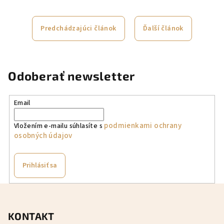
Predchádzajúci článok
Ďalší článok
Odoberať newsletter
Email
podmienkami ochrany
Vložením e-mailu súhlasíte s
osobných údajov
Prihlásiť sa
Z
á
KONTAKT
p