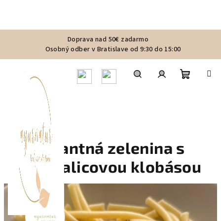
Prejsť
Doprava nad 50€ zadarmo
na
Osobný odber v Bratislave od 9:30 do 15:00
obsah
Nákupn
Hľadať
Prihlásenie
košík
Pikantná zelenina s
mangalicovou klobásou