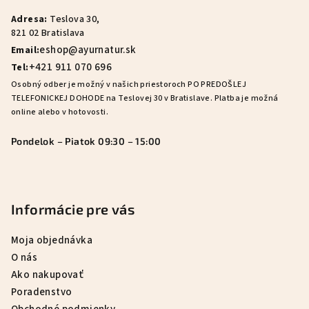
ä
Adresa:
Teslova 30,
t
821 02 Bratislava
i
eshop@ayurnatur.sk
Email:
e
+421 911 070 696
Tel:
Osobný odber je možný v našich priestoroch PO PREDOŠLEJ
TELEFONICKEJ DOHODE na Teslovej 30 v Bratislave. Platba je možná
online alebo v hotovosti.
Pondelok – Piatok 09:30 – 15:00
Informácie pre vás
Moja objednávka
O nás
Ako nakupovať
Poradenstvo