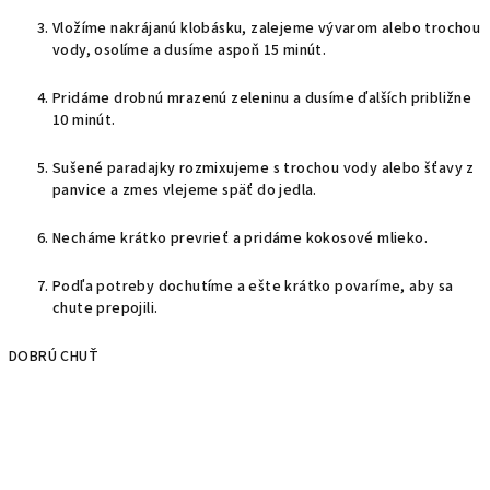
Vložíme nakrájanú klobásku, zalejeme vývarom alebo trochou
vody, osolíme a dusíme aspoň 15 minút.
Pridáme drobnú mrazenú zeleninu a dusíme ďalších približne
10 minút.
Sušené paradajky rozmixujeme s trochou vody alebo šťavy z
panvice a zmes vlejeme späť do jedla.
Necháme krátko prevrieť a pridáme kokosové mlieko.
Podľa potreby dochutíme a ešte krátko povaríme, aby sa
chute prepojili.
DOBRÚ CHUŤ