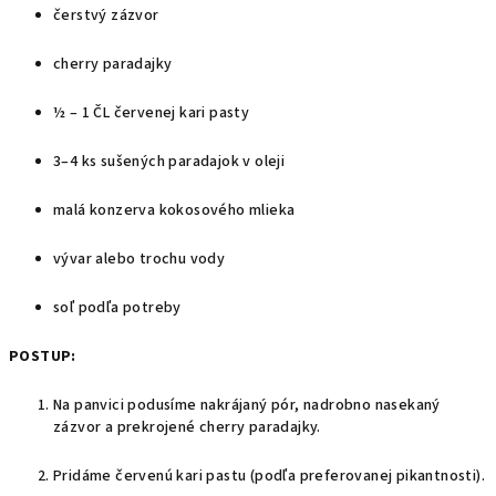
čerstvý zázvor
cherry paradajky
½ – 1 ČL červenej kari pasty
3–4 ks sušených paradajok v oleji
malá konzerva kokosového mlieka
vývar alebo trochu vody
soľ podľa potreby
POSTUP:
Na panvici podusíme nakrájaný pór, nadrobno nasekaný
zázvor a prekrojené cherry paradajky.
Pridáme červenú kari pastu (podľa preferovanej pikantnosti).