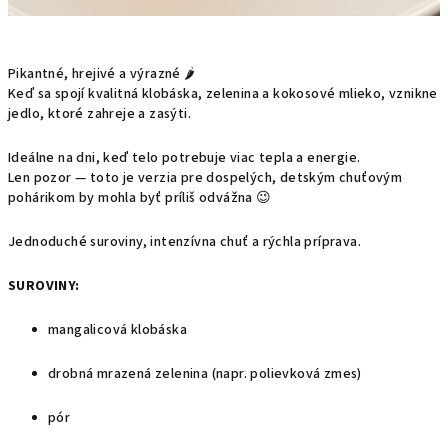
Pikantné, hrejivé a výrazné 🌶️
Keď sa spojí kvalitná klobáska, zelenina a kokosové mlieko, vznikne
jedlo, ktoré zahreje a zasýti.
Ideálne na dni, keď telo potrebuje viac tepla a energie.
Len pozor — toto je verzia pre dospelých, detským chuťovým
pohárikom by mohla byť príliš odvážna 😉
Jednoduché suroviny, intenzívna chuť a rýchla príprava.
SUROVINY:
mangalicová klobáska
drobná mrazená zelenina (napr. polievková zmes)
pór