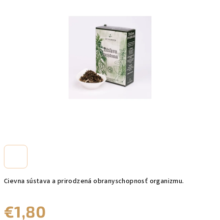
0,0
z
5
hviezdičiek.
Cievna sústava a prirodzená obranyschopnosť organizmu.
€1,80