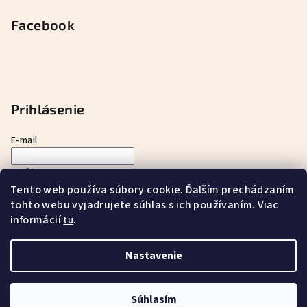
Facebook
Prihlásenie
E-mail
Heslo
Tento web používa súbory cookie. Ďalším prechádzaním
tohto webu vyjadrujete súhlas s ich používaním. Viac
Prihlásiť sa
informácií
.
tu
Nová registrácia
Zabudnuté heslo
Nastavenie
Copyright 2026
ayurnatur s.r.o.
. Všetky práva vyhradené.
Súhlasím