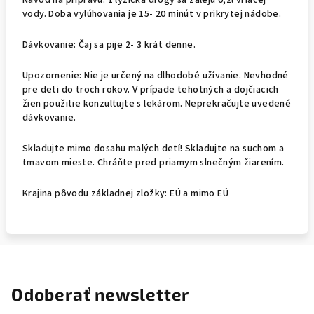
Návod na prípravu: 1 lyžička drogy sa zalejú 0,2l vriacej
vody. Doba vylúhovania je 15- 20 minút v prikrytej nádobe.
Dávkovanie: Čaj sa pije 2- 3 krát denne.
Upozornenie: Nie je určený na dlhodobé užívanie. Nevhodné
pre deti do troch rokov. V prípade tehotných a dojčiacich
žien použitie konzultujte s lekárom. Neprekračujte uvedené
dávkovanie.
Skladujte mimo dosahu malých detí! Skladujte na suchom a
tmavom mieste. Chráňte pred priamym slnečným žiarením.
Krajina pôvodu základnej zložky: EÚ a mimo EÚ
Odoberať newsletter