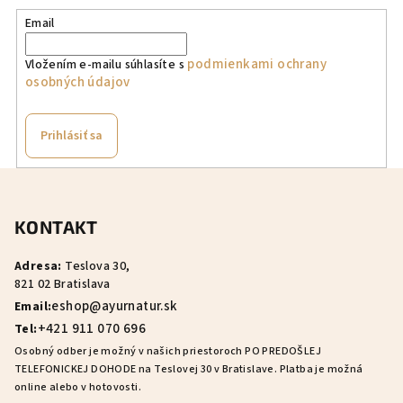
Email
podmienkami ochrany
Vložením e-mailu súhlasíte s
osobných údajov
Prihlásiť sa
Z
á
KONTAKT
p
ä
Adresa:
Teslova 30,
t
821 02 Bratislava
i
eshop@ayurnatur.sk
Email:
e
+421 911 070 696
Tel:
Osobný odber je možný v našich priestoroch PO PREDOŠLEJ
TELEFONICKEJ DOHODE na Teslovej 30 v Bratislave. Platba je možná
online alebo v hotovosti.