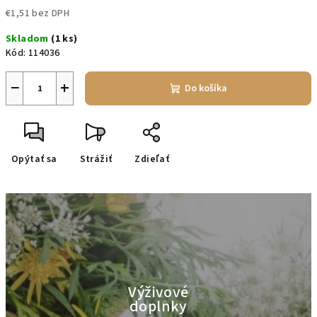
€1,51 bez DPH
Jednotková
Skladom
(1 ks)
cena:
Kód:
114036
−
+
Do košíka
Opýtať sa
Strážiť
Zdieľať
Výživové
doplnky