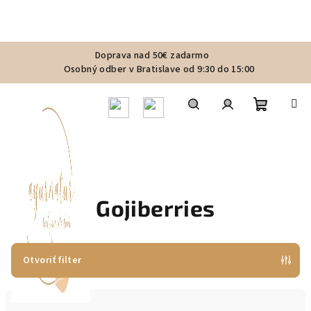
Prejsť
Doprava nad 50€ zadarmo
na
Osobný odber v Bratislave od 9:30 do 15:00
obsah
Nákupn
Hľadať
Prihlásenie
košík
Gojiberries
Otvoriť filter
R