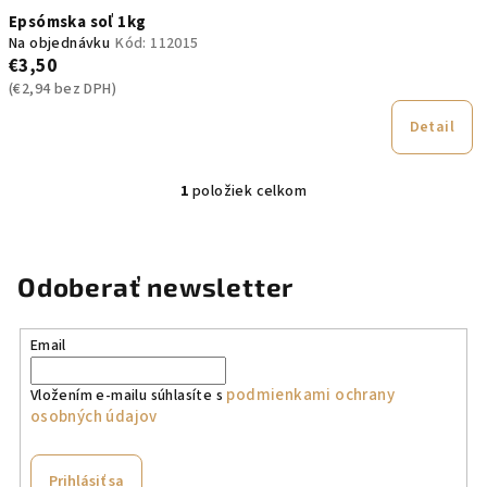
t
Epsómska soľ 1kg
o
Na objednávku
Kód:
112015
v
€3,50
(€2,94 bez DPH)
Detail
1
položiek celkom
O
v
l
á
Odoberať newsletter
d
a
Email
c
i
podmienkami ochrany
Vložením e-mailu súhlasíte s
e
osobných údajov
p
r
v
Prihlásiť sa