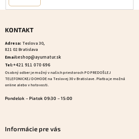
k
y
Z
v
á
ý
KONTAKT
p
p
ä
i
Adresa:
Teslova 30,
s
t
821 02 Bratislava
u
i
eshop@ayurnatur.sk
Email:
e
+421 911 070 696
Tel:
Osobný odber je možný v našich priestoroch PO PREDOŠLEJ
TELEFONICKEJ DOHODE na Teslovej 30 v Bratislave. Platba je možná
online alebo v hotovosti.
Pondelok – Piatok 09:30 – 15:00
Informácie pre vás