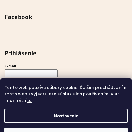
Facebook
Prihlásenie
E-mail
Heslo
Tento web používa súbory cookie. Ďalším prechádzaním
tohto webu vyjadrujete súhlas s ich používaním. Viac
Prihlásiť sa
informácií
.
tu
Nová registrácia
Zabudnuté heslo
Nastavenie
Copyright 2026
ayurnatur s.r.o.
. Všetky práva vyhradené.