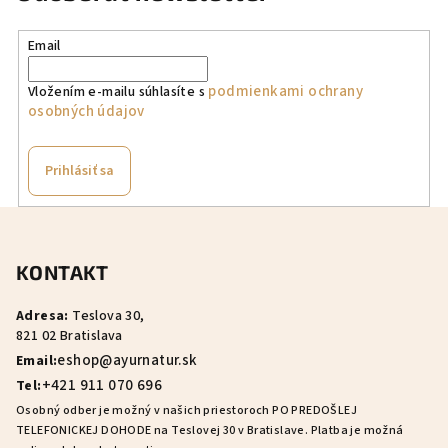
Email
podmienkami ochrany
Vložením e-mailu súhlasíte s
osobných údajov
Prihlásiť sa
Z
á
KONTAKT
p
ä
Adresa:
Teslova 30,
t
821 02 Bratislava
i
eshop@ayurnatur.sk
Email:
e
+421 911 070 696
Tel:
Osobný odber je možný v našich priestoroch PO PREDOŠLEJ
TELEFONICKEJ DOHODE na Teslovej 30 v Bratislave. Platba je možná