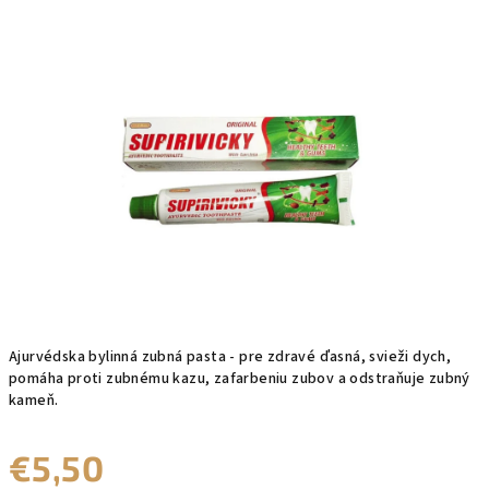
produktu
je
0,0
z
5
hviezdičiek.
Ajurvédska bylinná zubná pasta - pre zdravé ďasná, svieži dych,
pomáha proti zubnému kazu, zafarbeniu zubov a odstraňuje zubný
kameň.
€5,50