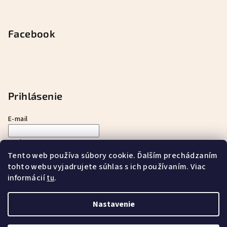
Facebook
Prihlásenie
E-mail
Heslo
Tento web používa súbory cookie. Ďalším prechádzaním
tohto webu vyjadrujete súhlas s ich používaním. Viac
Prihlásiť sa
informácií
.
tu
Nová registrácia
Zabudnuté heslo
Nastavenie