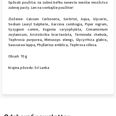
Spôsob použitia: na zubnú kefku naneste menšie množstvo
zubnej pasty. Len na vonkajšie použitie!
Zloženie: Calcium Carbonate, Sorbitol, Aqua, Glycerin,
Sodium Lauryl Sulphate, Garcinia cambogia, Piper nigrum,
Syzygium cumini, Eugenia caryophylata, Cinnamomum
zeylanicum, Aristolochia bracteolata, Terminalia chebula,
Tephrosia purpurea, Mimusops elengi, Glycyrrhiza glabra,
Saussurea lappa, Phyllantus emblica, Tephrosa villosa.
Obsah: 70 g
Krajina pôvodu: Srí Lanka