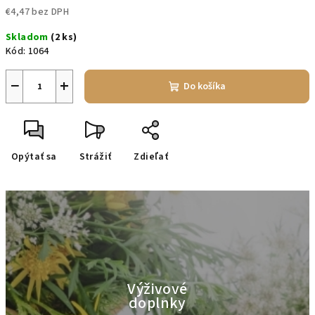
€4,47 bez DPH
Jednotková
Skladom
(2 ks)
cena:
Kód:
1064
−
+
Do košíka
Opýtať sa
Strážiť
Zdieľať
Výživové
doplnky