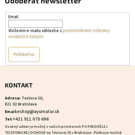
Odoberať newsletter
Email
podmienkami ochrany
Vložením e-mailu súhlasíte s
osobných údajov
Prihlásiť sa
Z
á
KONTAKT
p
ä
Adresa:
Teslova 30,
t
821 02 Bratislava
i
eshop@ayurnatur.sk
Email:
e
+421 911 070 696
Tel:
Osobný odber je možný v našich priestoroch PO PREDOŠLEJ
TELEFONICKEJ DOHODE na Teslovej 30 v Bratislave. Platba je možná