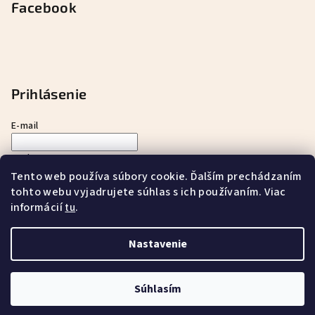
Facebook
Prihlásenie
E-mail
Heslo
Tento web používa súbory cookie. Ďalším prechádzaním
tohto webu vyjadrujete súhlas s ich používaním. Viac
Prihlásiť sa
informácií
.
tu
Nová registrácia
Zabudnuté heslo
Nastavenie
Copyright 2026
ayurnatur s.r.o.
. Všetky práva vyhradené.
Súhlasím
Vytvoril Shoptet