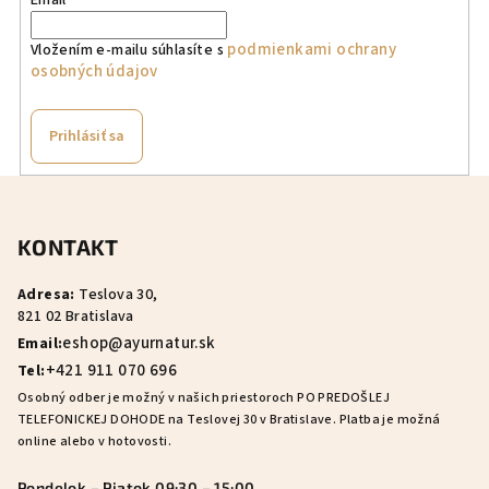
podmienkami ochrany
Vložením e-mailu súhlasíte s
osobných údajov
Prihlásiť sa
Z
á
KONTAKT
p
ä
Adresa:
Teslova 30,
t
821 02 Bratislava
i
eshop@ayurnatur.sk
Email:
e
+421 911 070 696
Tel:
Osobný odber je možný v našich priestoroch PO PREDOŠLEJ
TELEFONICKEJ DOHODE na Teslovej 30 v Bratislave. Platba je možná
online alebo v hotovosti.
Pondelok – Piatok 09:30 – 15:00