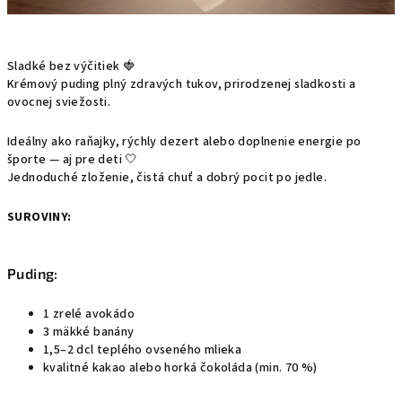
Sladké bez výčitiek 🍓
Krémový puding plný zdravých tukov, prirodzenej sladkosti a
ovocnej sviežosti.
Ideálny ako raňajky, rýchly dezert alebo doplnenie energie po
športe — aj pre deti 🤍
Jednoduché zloženie, čistá chuť a dobrý pocit po jedle.
SUROVINY:
Puding:
1 zrelé avokádo
3 mäkké banány
1,5–2 dcl teplého ovseného mlieka
kvalitné kakao alebo horká čokoláda (min. 70 %)