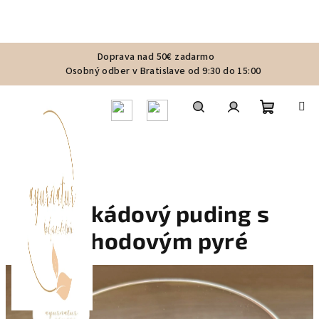
Prejsť
Doprava nad 50€ zadarmo
na
Osobný odber v Bratislave od 9:30 do 15:00
obsah
Nákupn
Hľadať
Prihlásenie
košík
Avokádový puding s
jahodovým pyré